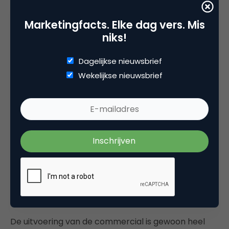
vader/zoon-moment, maar dan net even anders.
Marketingfacts. Elke dag vers. Mis
niks!
“Deze commercial is moedig én
nodig”
Dagelijkse nieuwsbrief
Wekelijkse nieuwsbrief
Toch is het wederom een statement van Gillette:
‘Wij zijn er voor iedereen.’ En de vele hatelijke
reacties onder de YouTube-video laten zien dat ze
hiermee als merk wederom hun nek uitsteken.
Zoals deze: “A transgender black man, they are
going all out boys.” en “Low key glorifying a mental
illness.” Kortom, de commercial is moedig én is
nodig.
De uitvoering van de commercial is gewoon heel