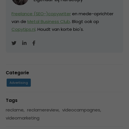
Freelance (SEO-)copywriter
en mede-oprichter
van de
Metal Business Club
. Blogt ook op
Copytips.nl
. Houdt van korte bio's.
Categorie
Advertising
Tags
reclame
,
reclamereview
,
videocampagnes
,
videomarketing