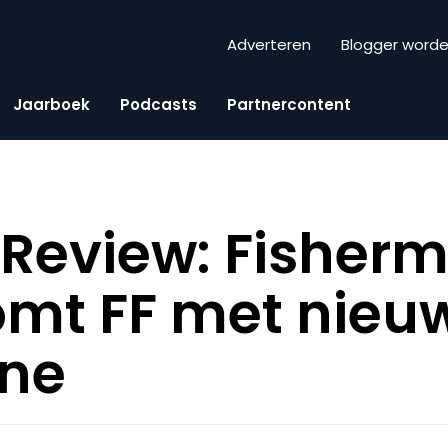
Adverteren
Blogger word
Jaarboek
Podcasts
Partnercontent
Review: Fisherm
omt FF met nieu
ne