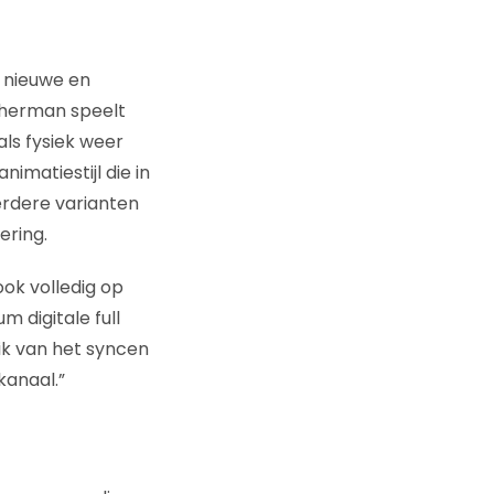
e nieuwe en
isherman speelt
als fysiek weer
matiestijl die in
rdere varianten
ering.
ok volledig op
 digitale full
ik van het syncen
kanaal.”