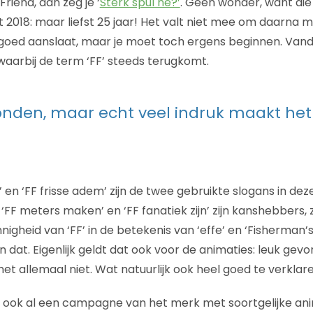
Friend, dan zeg je ‘
Sterk spul hè?’
. Geen wonder, want di
 2018: maar liefst 25 jaar! Het valt niet mee om daarna m
goed aanslaat, maar je moet toch ergens beginnen. Van
aarbij de term ‘FF’ steeds terugkomt.
nden, maar echt veel indruk maakt het
’ en ‘FF frisse adem’ zijn de twee gebruikte slogans in 
, ‘FF meters maken’ en ‘FF fanatiek zijn’ zijn kanshebbers,
igheid van ‘FF’ in de betekenis van ‘effe’ en ‘Fisherman’s F
 dat. Eigenlijk geldt dat ook voor de animaties: leuk gev
et allemaal niet. Wat natuurlijk ook heel goed te verklaren
 ook al een campagne van het merk met soortgelijke ani