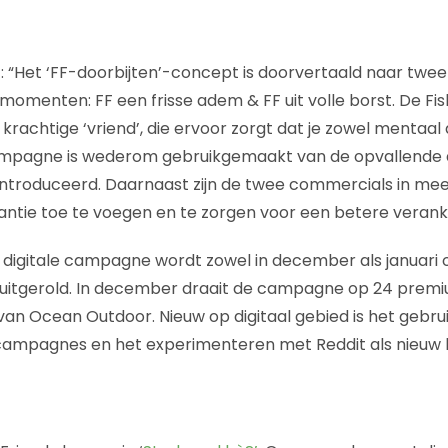
t: “Het ‘FF-doorbijten’-concept is doorvertaald naar twe
momenten: FF een frisse adem & FF uit volle borst. De F
krachtige ‘vriend’, die ervoor zorgt dat je zowel mentaal 
ampagne is wederom gebruikgemaakt van de opvallende ani
ntroduceerd. Daarnaast zijn de twee commercials in mee
ntie toe te voegen en te zorgen voor een betere verank
digitale campagne wordt zowel in december als januari o
uitgerold. In december draait de campagne op 24 premium
n Ocean Outdoor. Nieuw op digitaal gebied is het gebru
 campagnes en het experimenteren met Reddit als nieuw 