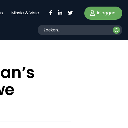
Inloggen
en
Missie & Visie
an’s
we