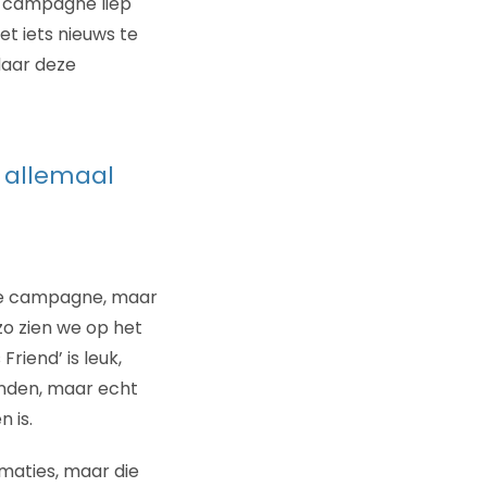
e campagne liep
et iets nieuws te
daar deze
 allemaal
deze campagne, maar
 zo zien we op het
riend’ is leuk,
onden, maar echt
 is.
maties, maar die