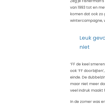
Zeg je Fisherman’s 
van 1993 tot en met
komen dat ook zo 
wintercampagne, w
Leuk gevo
niet
‘FF de keel smeren
ook ‘FF doorbijten’
einde. De dubbelzinn
maar niet meer dan
veel indruk maakt h
In de zomer was er