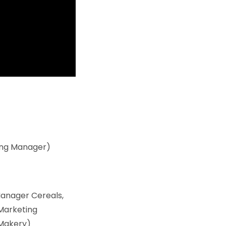
ing Manager)
Manager Cereals,
(Marketing
 Makery)