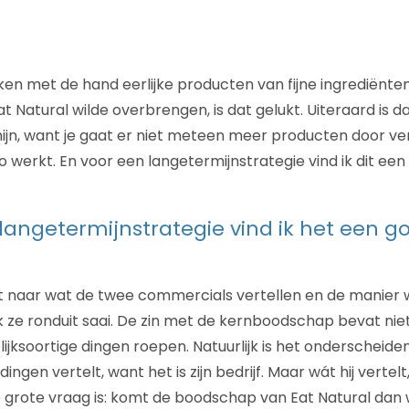
 met de hand eerlijke producten van fijne ingrediënten.
t Natural wilde overbrengen, is dat gelukt. Uiteraard is d
ijn, want je gaat er niet meteen meer producten door ve
o werkt. En voor een langetermijnstrategie vind ik dit een
langetermijnstrategie vind ik het een g
jkt naar wat de twee commercials vertellen en de manier
k ze ronduit saai. De zin met de kernboodschap bevat niets
ijksoortige dingen roepen. Natuurlijk is het onderscheide
ngen vertelt, want het is zijn bedrijf. Maar wát hij vertelt,
e grote vraag is: komt de boodschap van Eat Natural dan 