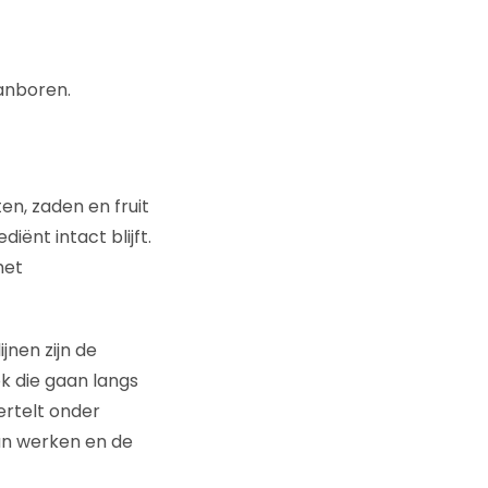
anboren.
n, zaden en fruit
iënt intact blijft.
het
nen zijn de
k die gaan langs
vertelt onder
van werken en de