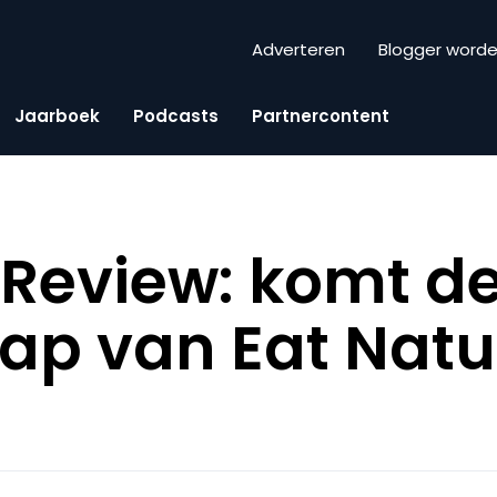
Adverteren
Blogger word
Jaarboek
Podcasts
Partnercontent
Review: komt d
p van Eat Natu