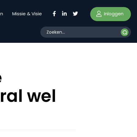
Inloggen
en
Missie & Visie
e
ral wel