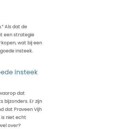
” Als dat de
at een strategie
rkopen, wat bij een
 goede insteek.
oede insteek
 waarop dat
 bijzonders. Er zijn
nd dat Praveen Vijh
 is niet echt
wel over?