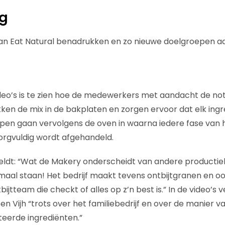
ng
van Eat Natural benadrukken en zo nieuwe doelgroepen a
o’s is te zien hoe de medewerkers met aandacht de note
ken de mix in de bakplaten en zorgen ervoor dat elk ingred
pen gaan vervolgens de oven in waarna iedere fase van 
orgvuldig wordt afgehandeld.
ldt: “Wat de Makery onderscheidt van andere productielij
maal staan! Het bedrijf maakt tevens ontbijtgranen en oo
ijtteam die checkt of alles op z’n best is.” In de video’s 
n Vijh “trots over het familiebedrijf en over de manier 
teerde ingrediënten.”