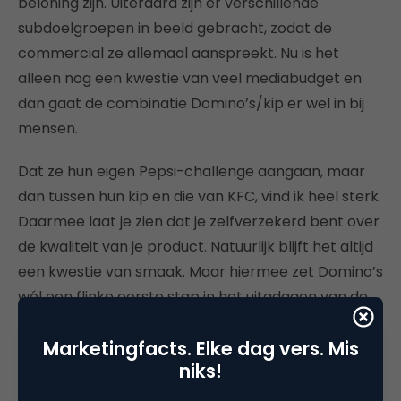
beloning zijn. Uiteraard zijn er verschillende
subdoelgroepen in beeld gebracht, zodat de
commercial ze allemaal aanspreekt. Nu is het
alleen nog een kwestie van veel mediabudget en
dan gaat de combinatie Domino’s/kip er wel in bij
mensen.
Dat ze hun eigen Pepsi-challenge aangaan, maar
dan tussen hun kip en die van KFC, vind ik heel sterk.
Daarmee laat je zien dat je zelfverzekerd bent over
de kwaliteit van je product. Natuurlijk blijft het altijd
een kwestie van smaak. Maar hiermee zet Domino’s
wél een flinke eerste stap in het uitadagen van de
marktleider op het gebied van fastfood-kip. Zeker
Marketingfacts. Elke dag vers. Mis
als je jouw kipproduct óók een bucket noemt, net
niks!
als de concurrent.