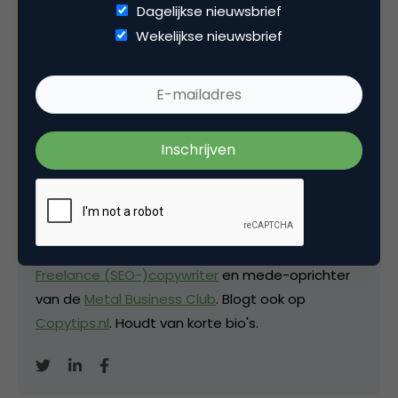
Dagelijkse nieuwsbrief
Wekelijkse nieuwsbrief
Deel dit artikel
Kopieer link
David Brinks
Eigenaar bij
Hardcopy
Freelance (SEO-)copywriter
en mede-oprichter
van de
Metal Business Club
. Blogt ook op
Copytips.nl
. Houdt van korte bio's.