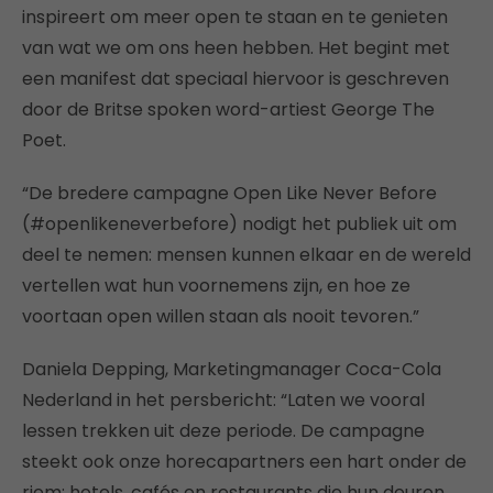
inspireert om meer open te staan en te genieten
van wat we om ons heen hebben. Het begint met
een manifest dat speciaal hiervoor is geschreven
door de Britse spoken word-artiest George The
Poet.
“De bredere campagne Open Like Never Before
(#openlikeneverbefore) nodigt het publiek uit om
deel te nemen: mensen kunnen elkaar en de wereld
vertellen wat hun voornemens zijn, en hoe ze
voortaan open willen staan als nooit tevoren.”
Daniela Depping, Marketingmanager Coca-Cola
Nederland in het persbericht: “Laten we vooral
lessen trekken uit deze periode. De campagne
steekt ook onze horecapartners een hart onder de
riem: hotels, cafés en restaurants die hun deuren