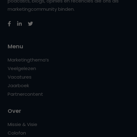
podcasts, blogs, opinies en recencies die ons als
marketingcommunity binden.
Menu
Marketingthema’s
Veelgelezen
Vacatures
Jaarboek
Partnercontent
Over
Missie & Visie
Colofon