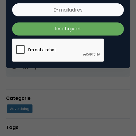
David Brinks
Eigenaar bij
Hardcopy
Freelance (SEO-)copywriter
en mede-oprichter
van de
Metal Business Club
. Blogt ook op
Copytips.nl
. Houdt van korte bio's.
Categorie
Advertising
Tags