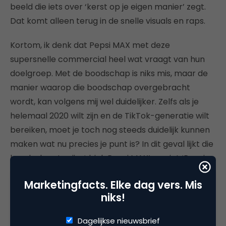
beeld die iets over ‘kerst op je eigen manier’ zegt.
Dat komt alleen terug in de snelle visuals en raps.
Kortom, ik denk dat Pepsi MAX met deze
supersnelle commercial heel wat vraagt van hun
doelgroep. Met de boodschap is niks mis, maar de
manier waarop die boodschap overgebracht
wordt, kan volgens mij wel duidelijker. Zelfs als je
helemaal 2020 wilt zijn en de TikTok-generatie wilt
bereiken, moet je toch nog steeds duidelijk kunnen
maken wat nu precies je punt is? In dit geval lijkt die
boodschap te zijn: ‘drink Pepsi MAX’ en niet ‘Pepsi
MAX inspireert je om kerst op jouw manier te
Marketingfacts. Elke dag vers. Mis
vieren’.
niks!
Dagelijkse nieuwsbrief