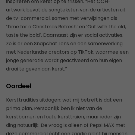
inspireren om kerst op te frissen. “Het OOH-
artwork bevat de songteksten van de artiesten uit
de tv-commercial, samen met verwijzingen als
‘Time for a Christmas Refresh’ en ‘Out with the old,
taste the bold’. Daarnaast zijn er social activaties.
Zo is er een Snapchat Lens en een samenwerking
met Nederlandse creators op TikTok, waarmee een
jonge generatie wordt geactiveerd om hun eigen
draai te geven aan kerst.”
Oordeel
Kersttradities uitdagen: wat mij betreft is dat een
prima plan. Persoonlijk ben ik niet van de
kerstbomen en foute kersttruien, maar ieder zijn
ding natuurlijk. De vraag is alleen of Pepsi MAX met
deze commercial écht een zaadje plant bij mensen