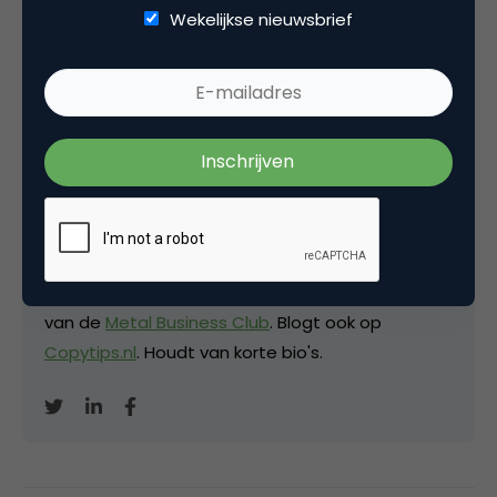
Wekelijkse nieuwsbrief
Deel dit artikel
Kopieer link
David Brinks
Eigenaar bij
Hardcopy
Freelance (SEO-)copywriter
en mede-oprichter
van de
Metal Business Club
. Blogt ook op
Copytips.nl
. Houdt van korte bio's.