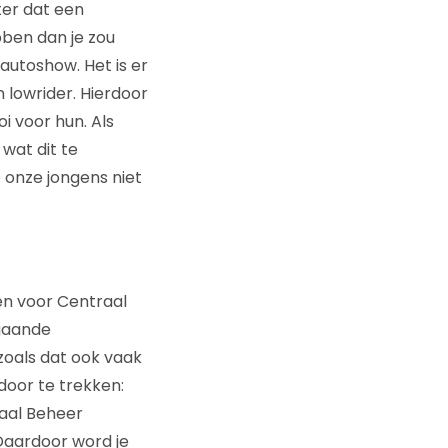
er dat een
ben dan je zou
autoshow. Het is er
 lowrider. Hierdoor
i voor hun. Als
wat dit te
e onze jongens niet
en voor Centraal
rgaande
zoals dat ook vaak
door te trekken:
raal Beheer
Daardoor word je