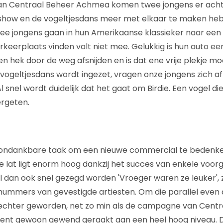
 van Centraal Beheer Achmea komen twee jongens er acht
how en de vogeltjesdans meer met elkaar te maken heb
e jongens gaan in hun Amerikaanse klassieker naar een 
keerplaats vinden valt niet mee. Gelukkig is hun auto een
 hek door de weg afsnijden en is dat ene vrije plekje moo
vogeltjesdans wordt ingezet, vragen onze jongens zich af 
 snel wordt duidelijk dat het gaat om Birdie. Een vogel di
ergeten.
een ondankbare taak om een nieuwe commercial te bedenk
 lat ligt enorm hoog dankzij het succes van enkele voo
l dan ook snel gezegd worden 'Vroeger waren ze leuker', 
nummers van gevestigde artiesten. Om die parallel even 
t slechter geworden, net zo min als de campagne van Cent
ent gewoon gewend geraakt aan een heel hoog niveau. 