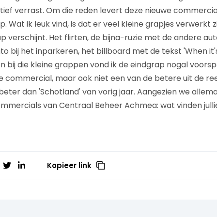
itief verrast. Om die reden levert deze nieuwe commercial
 Wat ik leuk vind, is dat er veel kleine grapjes verwerkt zi
 verschijnt. Het flirten, de bijna-ruzie met de andere aut
o bij het inparkeren, het billboard met de tekst 'When it's 
 bij die kleine grappen vond ik de eindgrap nogal voorspe
te commercial, maar ook niet een van de betere uit de reeks.
beter dan 'Schotland' van vorig jaar. Aangezien we allem
mmercials van Centraal Beheer Achmea: wat vinden julli
Kopieer link