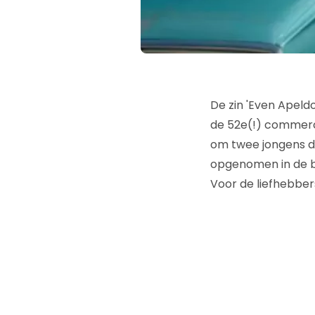
De zin 'Even Apeldo
de 52e(!) commerci
om twee jongens d
opgenomen in de bu
Voor de liefhebbers