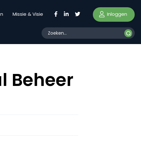
Inloggen
en
Missie & Visie
l Beheer