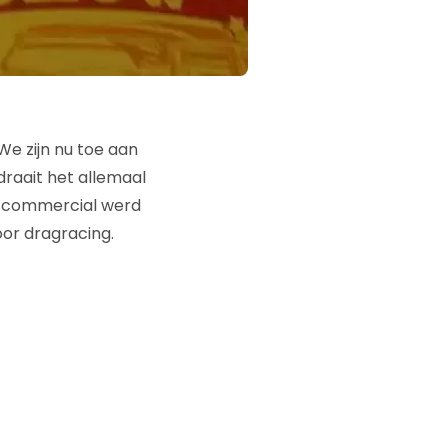
We zijn nu toe aan
raait het allemaal
e commercial werd
oor dragracing.