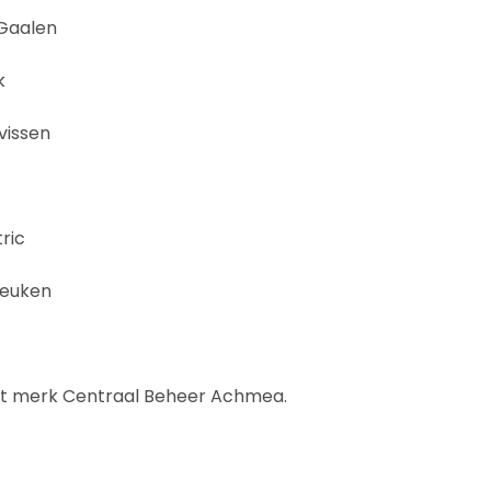
 Gaalen
k
vissen
tric
Keuken
et merk Centraal Beheer Achmea.