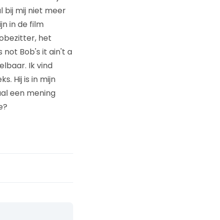
 bij mij niet meer
jn in de film
obezitter, het
not Bob's it ain't a
lbaar. Ik vind
 Hij is in mijn
aal een mening
e?