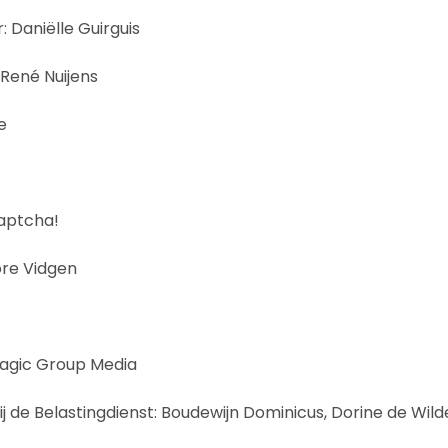
 Daniëlle Guirguis
 René Nuijens
e
Captcha!
re Vidgen
agic Group Media
ij de Belastingdienst: Boudewijn Dominicus, Dorine de Wil