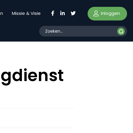
Inloggen
en
Missie & Visie
ngdienst