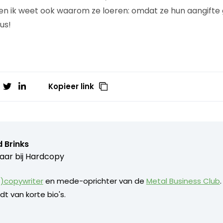
n ik weet ook waarom ze loeren: omdat ze hun aangifte 
us!
Kopieer link
 Brinks
aar bij
Hardcopy
)copywriter
en mede-oprichter van de
Metal Business Club
dt van korte bio's.