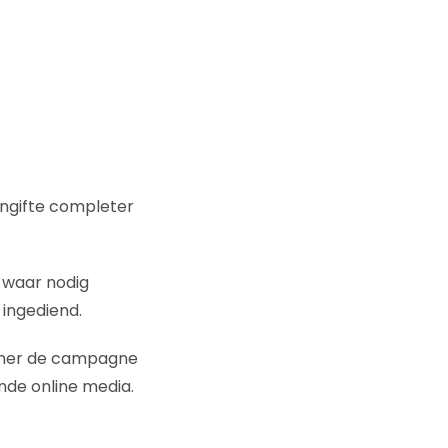
aangifte completer
n waar nodig
 ingediend.
ramer de campagne
nde online media.