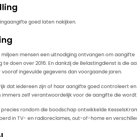
lling
ngaangifte goed laten nakijken.
ing
6 miljoen mensen een uitnodiging ontvangen om aangifte
 te doen over 2016. En dankzij de Belastingdienst is die 
r vooraf ingevulde gegevens dan voorgaande jaren.
ijk dat iedereen zijn of haar aangifte goed controleert e
s immers zelf verantwoordelijk voor de aangifte die wordt
En precies rondom die boodschap ontwikkelde KesselsK
oerd in TV- en radioreclames, out-of-home en verschille
l