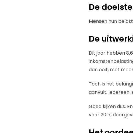
De doelste
Mensen hun belasti
De uitwerk
Dit jaar hebben 8,
inkomstenbelasting
dan ooit, met mee
Toch is het belangr
aanvult. Iedereen i
Goed kijken dus. 
voor 2017, doorgev
Het oordee