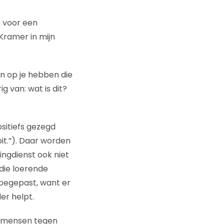
n voor een
sKramer in mijn
n op je hebben die
g van: wat is dit?
sitiefs gezegd
oit.”). Daar worden
ingdienst ook niet
 die loerende
oegepast, want er
er helpt.
e mensen tegen