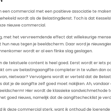
om een commercial met een positieve associatie te make
gehekeld wordt als de Belastingdienst. Toch is dat Kessel
eze nieuwe commercial.
pig, met het vervreemdende effect dat willekeurige mense
et hun neus tegen je beeldscherm. Daar word je nieuwsgieri
nnenkomer wordt er al een flinke slag geslagen.
de tekstuele content is heel goed. Eerst wordt er iets po
elukt om uw belastingaangifte completer in te vullen dan o
 van, nietwaar? Vervolgens wordt er verteld dat de Belast
s dat je de aangifte zelf goed moet nakijken. Ah, vandaar
eeldscherm! Hier wordt de klassieke sandwichmethode t
et goed nieuws, namelijk dat de aangiftechecklist je verd
d ik deze commercial sterk, want ik onthoud de loerend