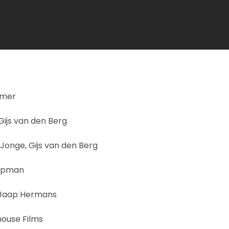
amer
Gijs van den Berg
 Jonge, Gijs van den Berg
ampman
 Jaap Hermans
house Films