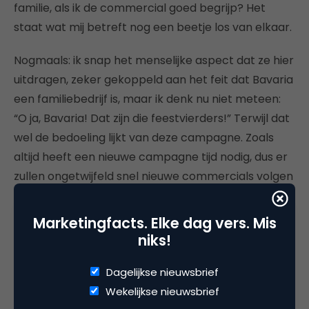
familie, als ik de commercial goed begrijp? Het
staat wat mij betreft nog een beetje los van elkaar.
Nogmaals: ik snap het menselijke aspect dat ze hier
uitdragen, zeker gekoppeld aan het feit dat Bavaria
een familiebedrijf is, maar ik denk nu niet meteen:
“O ja, Bavaria! Dat zijn die feestvierders!” Terwijl dat
wel de bedoeling lijkt van deze campagne. Zoals
altijd heeft een nieuwe campagne tijd nodig, dus er
zullen ongetwijfeld snel nieuwe commercials volgen
die de pay-off verder gaan laden. We wachten af…
Marketingfacts. Elke dag vers. Mis
niks!
Dagelijkse nieuwsbrief
Deel dit artikel
Wekelijkse nieuwsbrief
Kopieer link