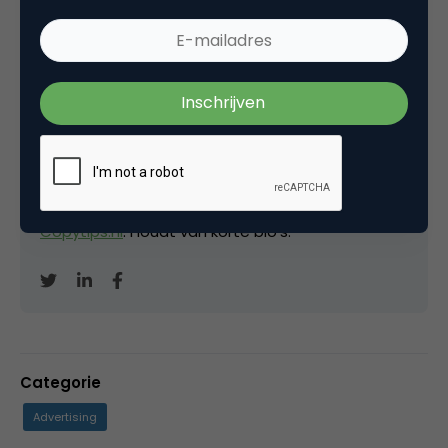
David Brinks
Eigenaar bij
Hardcopy
Freelance (SEO-)copywriter
en mede-oprichter
van de
Metal Business Club
. Blogt ook op
Copytips.nl
. Houdt van korte bio's.
Categorie
Advertising