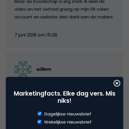
Maar de boodschap is erg sterk. Ik deel de
video en het verhaal graag op mijn FB-roken
account en website. Met dank aan de makers.
7 juni 2018 om 15:08
willem
ROKEN, een absurde en tegennatuurlijke
Marketingfacts. Elke dag vers. Mis
verslaving.
niks!
Stel,… we zien van jongs af aan, iedereen
Dagelijkse nieuwsbrief
achterstevoren lopen.
Wekelijkse nieuwsbrief