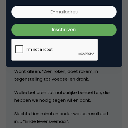
Zou iemand dat omgekeerd doen, vinden we
dat onnatuurlijk en bezopen.
Maar nu,…. terwijl vele zaken worden gefilterd,
van schoorsteen tot uitlaat en zelfs de
sigaret.
Zijn er,… die bewust rook inhaleren, door
voorgaande generaties daartoe aangezet.
Want alleen, “Zien roken, doet roken”, in
tegenstelling tot voedsel en drank.
Welke behoren tot natuurlijke behoeften, die
hebben we nodig tegen wil en dank.
Slechts tien minuten onder water, resulteert
in,…. “Einde levensverhaal”.