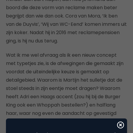
boord die deze vorm van reclame maken beter
begrijpt dan wie dan ook. Cora van Mora, ‘Ik ben
van de Duyvis’, ‘Wij van WC-Eend’ komen immers uit
zijn koker. Nadat hij in 2016 met reclamepensioen
ging, is hij nu dus terug.
Wat ik me wel afvraag als ik een nieuw concept
met typetjes zie, is de afwegingen die gemaakt zijn
voordat de uiteindelijke keuze is gemaakt op
detailgebied. Waarom is Martijn het sulletje dat de
stoel steeds in zijn eentje moet dragen? Waarom
heeft Adri een Haags accent (zou hij bij de Burger
King ook een Whoppah bestellen?) en halflang
haar, waar nog even de aandacht op gevestigd
wordt? Waarom zijn de grapjes juist tijdens de uitleg
van USP’s, zodat ze afleiden van de boodschap? Er