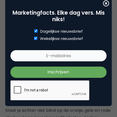
Marketingfacts. Elke dag vers. Mis
niks!
Dagelijkse nieuwsbrief
Wekelijkse nieuwsbrief
#4 De winnende strategie
De beste strategie om te winnen? Oranje, rode en
gele straten zorgen normaal gesproken voor een
continue stroom aan inkomsten. De straten met
een hoger nummer (dus vanaf de gevangenis tot
aan start) geven een hogere winstverwachting.
Staar je echter niet blind op de oranje, gele en rode