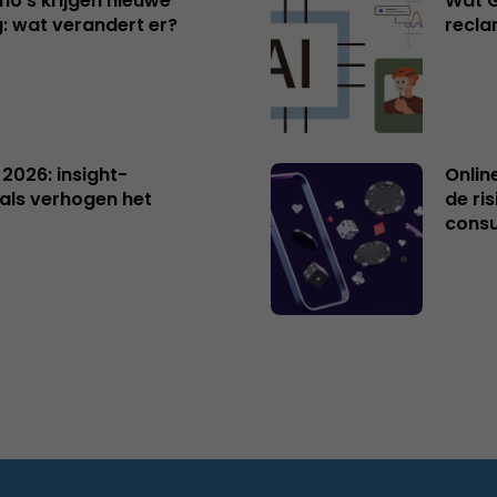
no’s krijgen nieuwe
Wat G
: wat verandert er?
recl
 2026: insight-
Onlin
als verhogen het
de ri
cons