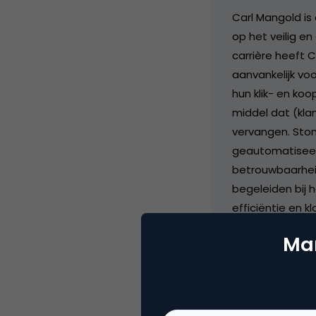
Carl Mangold is
op het veilig en
carrière heeft 
aanvankelijk vo
hun klik- en ko
middel dat (kla
vervangen. Stond
geautomatiseerd
betrouwbaarheid
begeleiden bij 
efficiëntie en 
veiligheidsstand
Mar
praktijken, help
verantwoordelij
zowel de bedrij