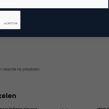
vertising
ne advertising
 reactie te plaatsen.
kelen