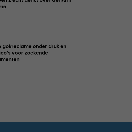
en Z écht denkt over GenAI in
ame
e gokreclame onder druk en
sico’s voor zoekende
umenten