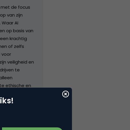
, met de focus
op van zijn
. Waar AI
en op basis van
 een krachtig
en of zelfs
I voor
n veiligheid en
rijven te
alleen
te ethische en
aan veilige
iks!
 AI-systemen die