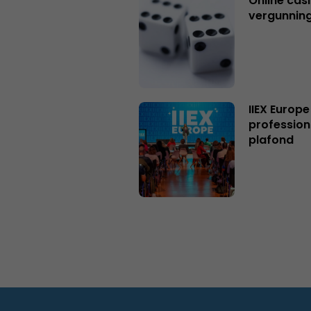
Online casi
vergunning
IIEX Europe
profession
plafond