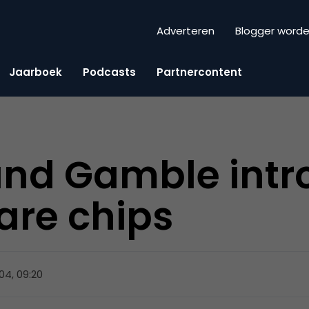
Adverteren
Blogger word
Jaarboek
Podcasts
Partnercontent
and Gamble intr
are chips
004, 09:20