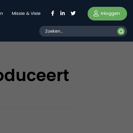
Inloggen
en
Missie & Visie
oduceert