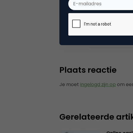
Categorie
Ad
Tags
onli
Plaats reactie
Je moet
ingelogd zijn op
om een
Gerelateerde arti