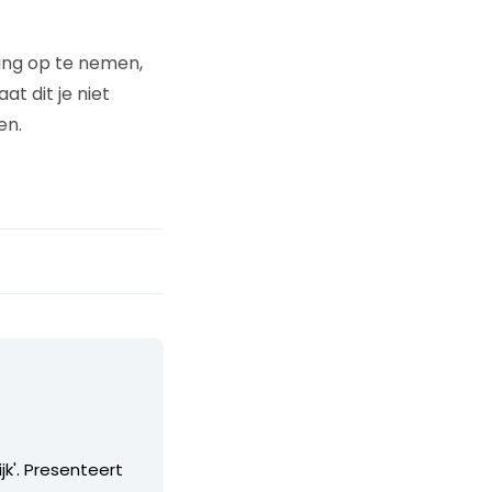
ring op te nemen,
at dit je niet
en.
k'. Presenteert