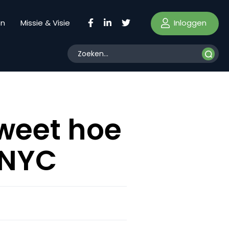
Inloggen
en
Missie & Visie
 weet hoe
 NYC