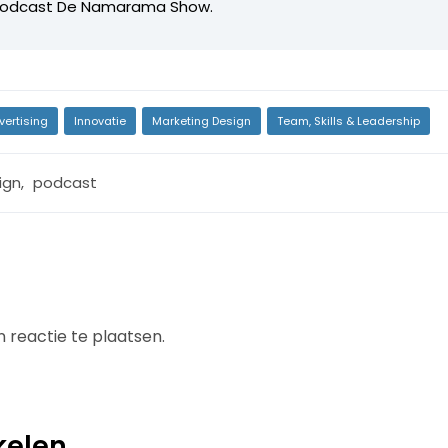
podcast De Namarama Show.
vertising
Innovatie
Marketing Design
Team, Skills & Leadership
ign
,
podcast
 reactie te plaatsen.
kelen