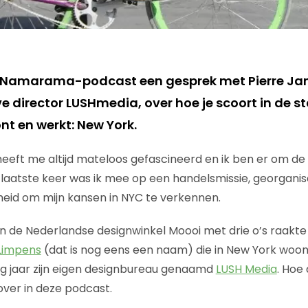
e Namarama-podcast een gesprek met Pierre Ja
e director LUSHmedia, over hoe je scoort in de st
nt en werkt: New York.
eeft me altijd mateloos gefascineerd en ik ben er om de 
 laatste keer was ik mee op een handelsmissie, georgani
eid om mijn kansen in NYC te verkennen.
 in de Nederlandse designwinkel Moooi met drie o’s raakte
 Limpens
(dat is nog eens een naam) die in New York woont
tig jaar zijn eigen designbureau genaamd
LUSH Media
. Hoe 
rover in deze podcast.