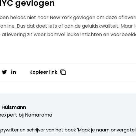
 NYC gevlogen
k ben helaas niet naar New York gevlogen om deze afleve
nline. Dus dat doet iets af aan de geluidskwaliteit. Maar la
aflevering zit weer bomvol leuke inzichten en voorbeeld
Kopieer link
s Hülsmann
expert bij
Namarama
ywriter en schrijver van het boek 'Maak je naam onvergetelij