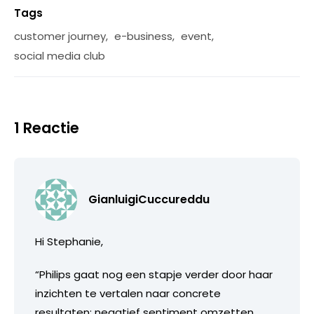
Tags
customer journey
,
e-business
,
event
,
social media club
1 Reactie
GianluigiCuccureddu
Hi Stephanie,
“Philips gaat nog een stapje verder door haar
inzichten te vertalen naar concrete
resultaten: negatief sentiment omzetten