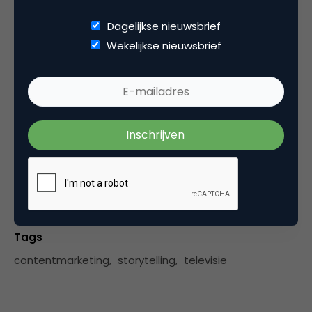
Arjan van der Knaap is communicatiestrateeg. Hij
ondersteunt ondernemers en organisaties bij
Dagelijkse nieuwsbrief
het vertellen, ontwikkelen en beheersen van
Wekelijkse nieuwsbrief
verhalen. Met de inzichten van storytelling
brengen we moed, standvastigheid en vooral
humor terug in ons vak.
Categorie
Contentmarketing & Storytelling
Media
Tags
contentmarketing
,
storytelling
,
televisie