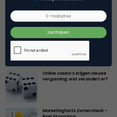
Vita Kovalenko
Marketingfacts Zomercheck –
Durk Bosma
Online casino’s krijgen nieuwe
vergunning: wat verandert er?
Marketingfacts Zomercheck –
Roel Stavorinus