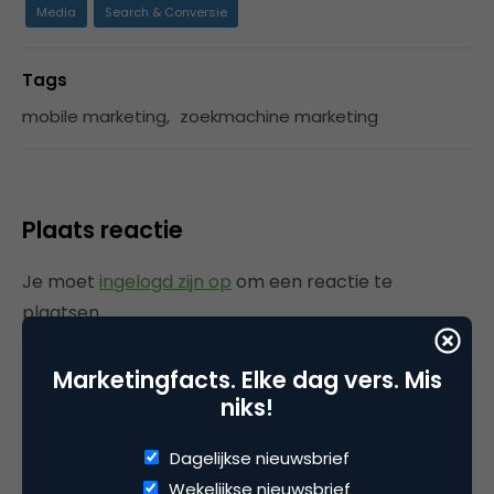
Media
Search & Conversie
Tags
mobile marketing
,
zoekmachine marketing
Plaats reactie
Je moet
ingelogd zijn op
om een reactie te
plaatsen.
Marketingfacts. Elke dag vers. Mis
niks!
Gerelateerde artikelen
Dagelijkse nieuwsbrief
Marketingfacts Zomercheck –
Wekelijkse nieuwsbrief