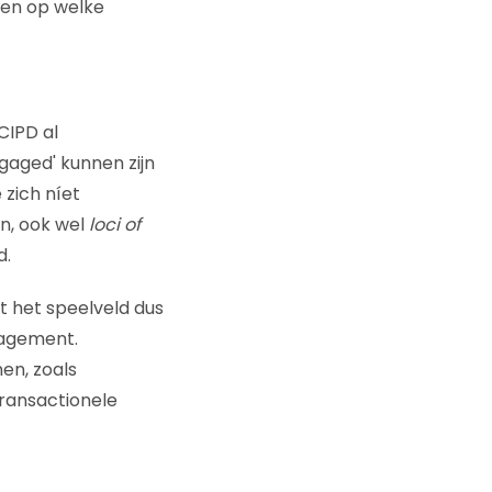
len op welke
CIPD al
aged' kunnen zijn
 zich níet
n, ook wel
loci of
d.
 het speelveld dus
gagement.
en, zoals
ransactionele