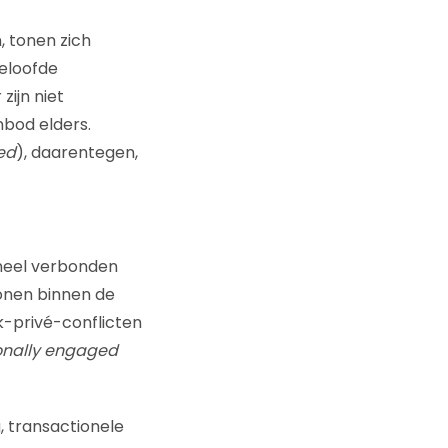
jn, tonen zich
eloofde
zijn niet
bod elders.
ed
), daarentegen,
oneel verbonden
onen binnen de
k-privé-conflicten
onally engaged
, transactionele