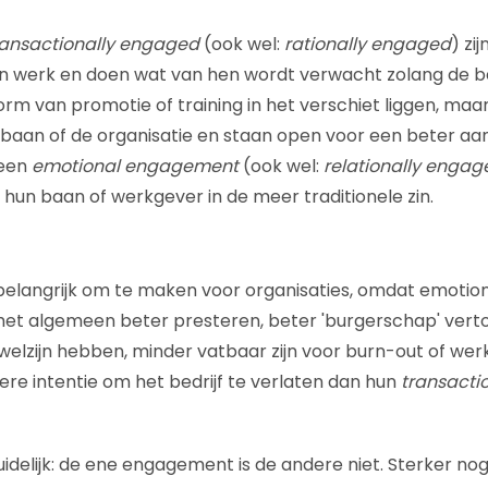
ransactionally engaged
(ook wel:
rationally engaged
) zi
 werk en doen wat van hen wordt verwacht zolang de b
rm van promotie of training in het verschiet liggen, maar 
aan of de organisatie en staan open voor een beter aan
een
emotional engagement
(ook wel:
relationally engag
 hun baan of werkgever in de meer traditionele zin.
 belangrijk om te maken voor organisaties, omdat emoti
et algemeen beter presteren, beter 'burgerschap' vert
 welzijn hebben, minder vatbaar zijn voor burn-out of wer
re intentie om het bedrijf te verlaten dan hun
transacti
idelijk: de ene engagement is de andere niet. Sterker nog