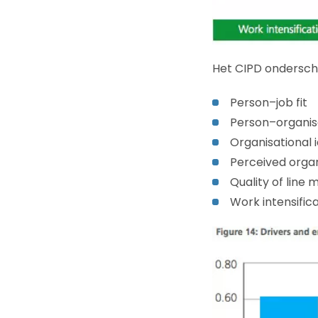
Het CIPD ondersche
Person–job fit
Person–organisa
Organisational i
Perceived organ
Quality of line
Work intensific