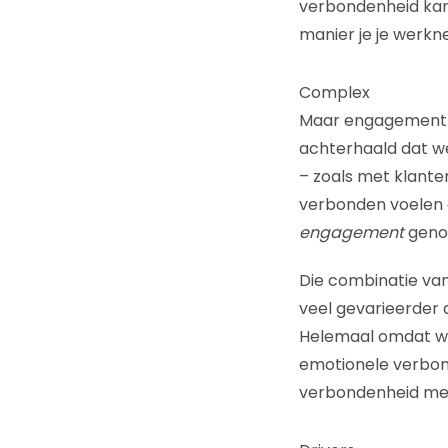
verbondenheid kan 
manier je je werkn
Complex
Maar engagement i
achterhaald dat w
– zoals met klanten,
verbonden voelen 
engagement
genoe
Die combinatie van
veel gevarieerder 
Helemaal omdat we
emotionele verbond
verbondenheid met 