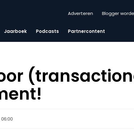
Adverteren
Blogger word
Jaarboek
Podcasts
Partnercontent
oor (transaction
ent!
2, 06:00