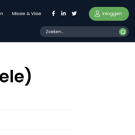
Inloggen
en
Missie & Visie
ele)