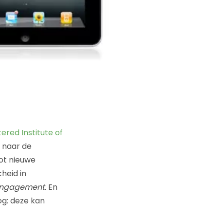
ered Institute of
k naar de
ot nieuwe
heid in
 engagement
. En
nog: deze kan