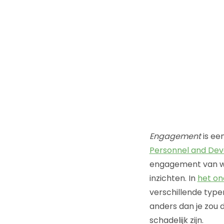
Engagement
is ee
Personnel and De
engagement van we
inzichten. In
het on
verschillende type
anders dan je zou d
schadelijk zijn.