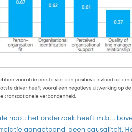
ebben vooral de eerste vier een positieve invloed op emo
tste driver heeft vooral een negatieve uitwerking op d
 de transactionele verbondenheid.
le noot: het onderzoek heeft m.b.t. bo
rrelatie aangetoond, geen causaliteit. H