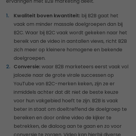
ervaringen met B2B marketing deelt.
Kwaliteit boven kwantiteit:
bij B2B gaat het
vaak om minder massale doelgroepen dan bij
B2C. Waar bij B2C vaak wordt gekeken naar het
bereik van de video in aantallen views, richt B2B
zich meer op kleinere homogene en bekende
doelgroepen.
Conversie:
waar B2B marketeers eerst vaak vol
jaloezie naar de grote virale successen op
YouTube van B2C-merken keken, zijn ze er
inmiddels achter dat dit niet de beste keuze
voor hun vakgebied hoeft te zijn. B2B is vaak
beter in staat om doeltreffend de doelgroep te
bereiken en door online video de kijker te
betrekken, de dialoog aan te gaan en zo voor
conversie te zorgen. Video kan hierbij diverse