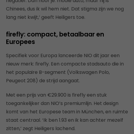
negatief. Dan hoor je: mooie auto, maar hij is
Chinees, dus ik wil hem niet. Dat stigma zijn we nog
lang niet kwijt,’ geeft Heiligers toe.
firefly: compact, betaalbaar en
Europees
Specifiek voor Europa lanceerde NIO dit jaar een
nieuw merk: firefly. Een compacte stadsauto die in
het populaire B-segment (Volkswagen Polo,
Peugeot 208) de strijd aangaat.
Met een prijs van €29.900 is firefly een stuk
toegankelijker dan NIO’s premiumlijn. Het design
komt van het Europese team in München, en ruimte
staat centraal. ‘Ik ben 1.93 en ik kan achter mezelf
zitten,’ zegt Heiligers lachend.