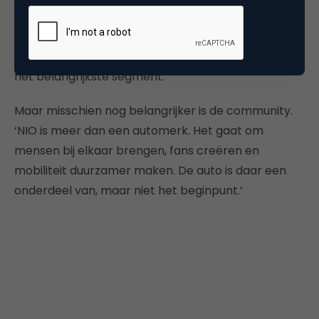
Met NIO wil Heiligers verder bouwen aan de
premiumpositie in Europa. firefly moet intussen
zorgen voor bredere toegang en meer volume in
het belangrijkste segment.
Maar misschien nog belangrijker is de community.
‘NIO is meer dan een automerk. Het gaat om
mensen bij elkaar brengen, fans creëren en
mobiliteit duurzamer maken. De auto is daar een
onderdeel van, maar niet het beginpunt.’