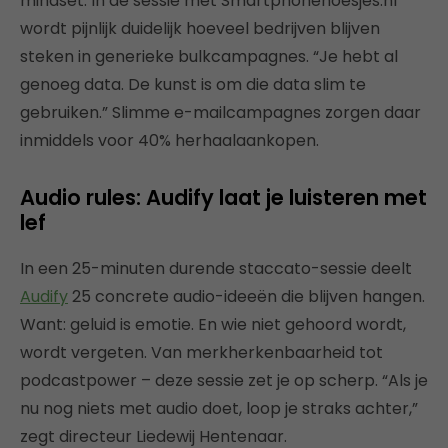
mindset. In de sessie met Smartphonehoesjes.nl
wordt pijnlijk duidelijk hoeveel bedrijven blijven
steken in generieke bulkcampagnes. “Je hebt al
genoeg data. De kunst is om die data slim te
gebruiken.” Slimme e-mailcampagnes zorgen daar
inmiddels voor 40% herhaalaankopen.
Audio rules: Audify laat je luisteren met
lef
In een 25-minuten durende staccato-sessie deelt
Audify
25 concrete audio-ideeën die blijven hangen.
Want: geluid is emotie. En wie niet gehoord wordt,
wordt vergeten. Van merkherkenbaarheid tot
podcastpower – deze sessie zet je op scherp. “Als je
nu nog niets met audio doet, loop je straks achter,”
zegt directeur Liedewij Hentenaar.