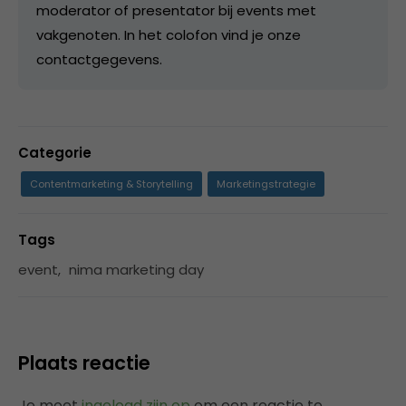
moderator of presentator bij events met
vakgenoten. In het colofon vind je onze
contactgegevens.
Categorie
Contentmarketing & Storytelling
Marketingstrategie
Tags
event
,
nima marketing day
Plaats reactie
Je moet
ingelogd zijn op
om een reactie te