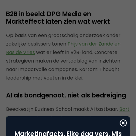
B2B in beeld: DPG Media en
Markteffect laten zien wat werkt
Op basis van een grootschalig onderzoek onder
zakelijke beslissers tonen
Thijs van der Zande en
Bas de Vries
wat er leeft in B2B-land. Concrete
strategieën maken de vertaalslag van inzichten
naar impactvolle campagnes. Kortom: Thought
leadership met voeten in de klei.
AI als bondgenoot, niet als bedreiging
Beeckestijn Business School maakt AI tastbaar.
Bart
Meerdink laat zien
hoe je als marketeer relevant
blijft in een razendsnel veranderende wereld. Van
Marketingfacts. Elke dag vers. Mis
AI-agents tot personal branding in een digitale