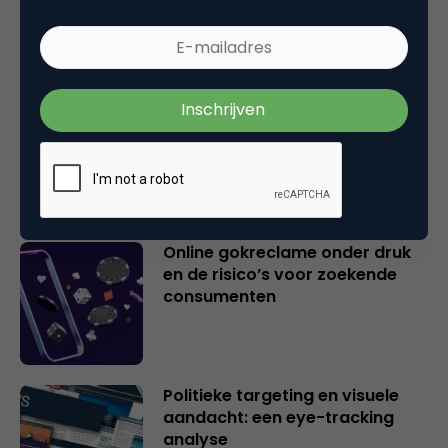
IIEX Europe 2026: insight-
professionals verhogen het
plafond
Online gokreclame onder druk
en de risico’s voor zoekende
consumenten
Politieke targeting en visuele
aandacht: een eye-tracking
analyse