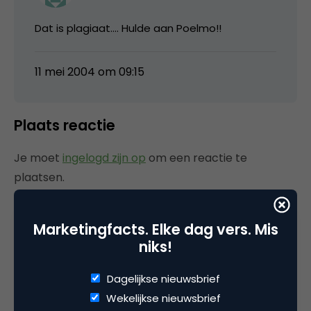
Dat is plagiaat…. Hulde aan Poelmo!!
11 mei 2004 om 09:15
Plaats reactie
Je moet
ingelogd zijn op
om een reactie te
plaatsen.
Marketingfacts. Elke dag vers. Mis
niks!
Gerelateerde artikelen
Dagelijkse nieuwsbrief
Wat Gen Z écht denkt over
Wekelijkse nieuwsbrief
GenAI in reclame