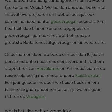
We hebben jarenlang samengewerkt bij Ilse Media
(nu Sanoma Media). We hielden ons daar bezig met
innovatieve projecten en hebben destijds ook
samen het idee achter
goeievraag.nl
bedacht. Pim
heeft dit idee binnen Sanoma opgepakt en
goeievraag.nl gemaakt tot wat het nu is: de
grootste Nederlandstalige vraag- en antwoordsite.
Ondernemen doen we beide al meer dan 10 jaar, in
eerste instantie naast ons dienstverband. Jochem
is oprichter van
Vertalen.nu
en Pim houdt zich in de
reiswereld bezig met onder andere
ReisOrakel.nl
.
Een jaar geleden hebben we beide besloten om
fulltime te gaan ondernemen en zijn we ons gaan
richten op
Vraaglink
.
Wat is het idee achter VraagLink?