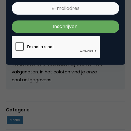
Hoofdredactie bij
Marketingfacts
De postings op de site worden door de redactie
beoordeeld en ingepland en als we er tijd voor
vinden, schrijven we zelf een artikel. Als redactie
zijn we ook verantwoordelijk voor de
samenstelling van het NIMA Marketingfacts
Jaarboek en we treden ook geregeld op als
moderator of presentator bij events met
vakgenoten. In het colofon vind je onze
contactgegevens.
Categorie
Media