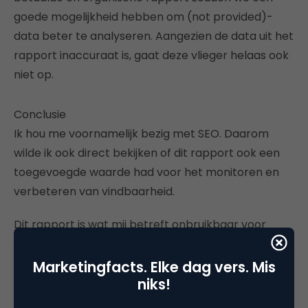
goede mogelijkheid hebben om (not provided)-
data beter te analyseren. Aangezien de data uit het
rapport inaccuraat is, gaat deze vlieger helaas ook
niet op.
Conclusie
Ik hou me voornamelijk bezig met SEO. Daarom
wilde ik ook direct bekijken of dit rapport ook een
toegevoegde waarde had voor het monitoren en
verbeteren van vindbaarheid.
Dit rapport is wat mij betreft onbruikbaar voor
mensen die zich met SEO bezig houden. Het voegt
niets toe aan de rapporten die al bestonden. De
Marketingfacts. Elke dag vers. Mis
data zijn ook nog eens inaccuraat, zodat je niet
niks!
meer weet welke statistieken je mag geloven.