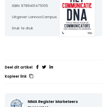
ISBN: 9789401475105
Uitgever: LannooCampus
Druk: 1e druk
Deel dit artikel
Kopieer link
NIMA Register Marketeers