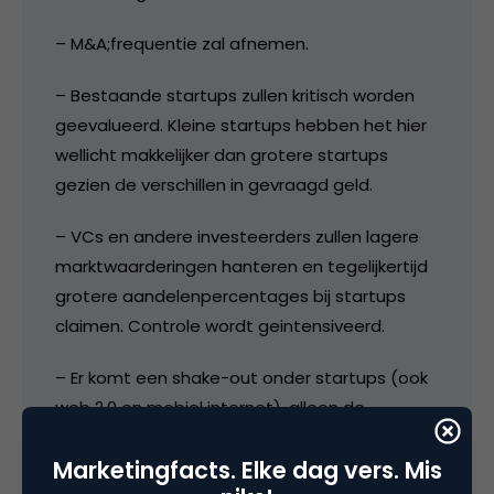
– M&A;frequentie zal afnemen.
– Bestaande startups zullen kritisch worden
geevalueerd. Kleine startups hebben het hier
wellicht makkelijker dan grotere startups
gezien de verschillen in gevraagd geld.
– VCs en andere investeerders zullen lagere
marktwaarderingen hanteren en tegelijkertijd
grotere aandelenpercentages bij startups
claimen. Controle wordt geintensiveerd.
– Er komt een shake-out onder startups (ook
web 2.0 en mobiel internet), alleen de
marktleiders en runners up zullen vervolg-
Marketingfacts. Elke dag vers. Mis
funding krijgen. Zie ook 2001/2002 maar dan