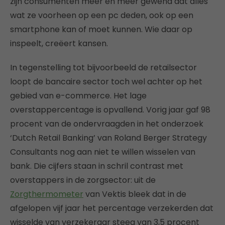
zijn consumenten meer en meer gewend dat alles
wat ze voorheen op een pc deden, ook op een
smartphone kan of moet kunnen. Wie daar op
inspeelt, creëert kansen.
In tegenstelling tot bijvoorbeeld de retailsector
loopt de bancaire sector toch wel achter op het
gebied van e-commerce. Het lage
overstappercentage is opvallend. Vorig jaar gaf 98
procent van de ondervraagden in het onderzoek
‘Dutch Retail Banking’ van Roland Berger Strategy
Consultants nog aan niet te willen wisselen van
bank. Die cijfers staan in schril contrast met
overstappers in de zorgsector: uit de
Zorgthermometer
van Vektis bleek dat in de
afgelopen vijf jaar het percentage verzekerden dat
wisselde van verzekeraar steeg van 3,5 procent