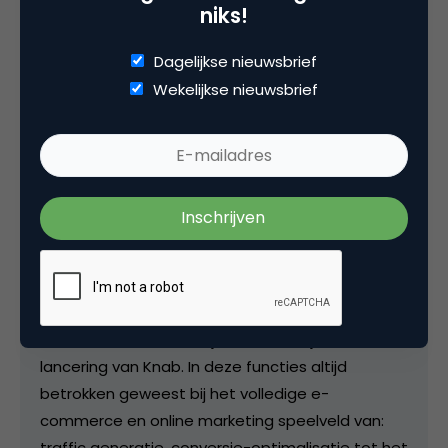
niks!
Deel dit artikel
Kopieer link
Dagelijkse nieuwsbrief
Wekelijkse nieuwsbrief
Daniel Ogertschnig
Manager E-commerce bij
bijBouwe
Daniel Ogertschnig werkt als Manager E-
commerce voor bijBouwe de online
hypotheekverstrekker. Voordat hij bij bijBouwe
ging werken, heeft Daniel gewerkt voor ING,
Virtual Affairs en was hij betrokken bij de
lancering van Knab. In deze functies altijd
betrokken geweest bij het volledige e-
commerce en online marketing speelveld van:
traffic generatie, conversie-optimalisatie tot het