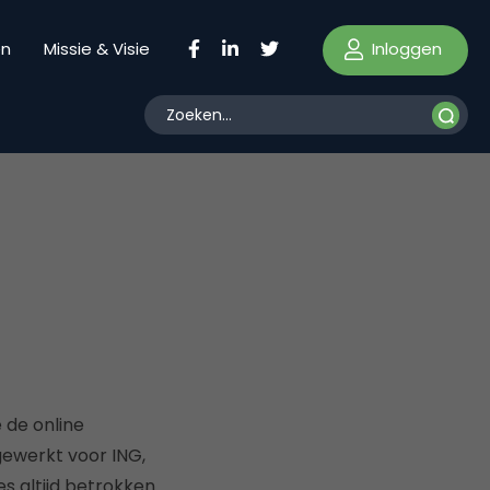
Inloggen
en
Missie & Visie
 de online
gewerkt voor ING,
es altijd betrokken