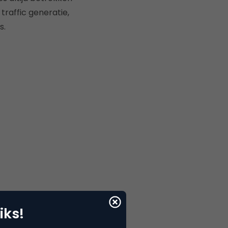
raffic generatie,
s.
iks!