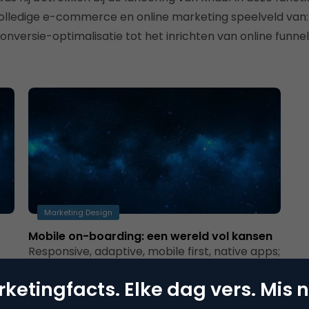
olledige e-commerce en online marketing speelveld van: t
onversie-optimalisatie tot het inrichten van online funnel
Marketing Design
t
Mobile on-boarding: een wereld vol kansen
Responsive, adaptive, mobile first, native apps;
d
de termen vliegen je om de oren als je een
bank vraagt naar de…
ketingfacts. Elke dag vers. Mis n