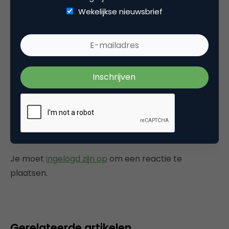
he kicked off Mipcom’s Mobile Day.
Wekelijkse nieuwsbrief
Ik denk niet dat het zo’n vaart zal lopen maar
dat ‘flat fee’ en ‘mobile mades’ het gebruik
snel zullen doen toenemen moge duidelijk zijn.
21 oktober 2005 om 07:32
Plaats reactie
Je moet
ingelogd zijn op
om een reactie te
plaatsen.
Gerelateerde artikelen