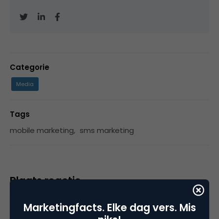
Categorie
Media
Tags
mobile marketing
,
sms marketing
Plaats reactie
Je moet
ingelogd zijn op
om een reactie te
Marketingfacts. Elke dag vers. Mis
plaatsen.