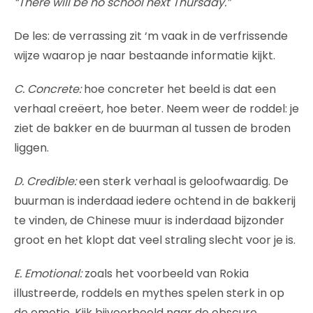
“There will be no school next Thursday.”
De les: de verrassing zit ‘m vaak in de verfrissende
wijze waarop je naar bestaande informatie kijkt.
C. Concrete:
hoe concreter het beeld is dat een
verhaal creëert, hoe beter. Neem weer de roddel: je
ziet de bakker en de buurman al tussen de broden
liggen.
D. Credible:
een sterk verhaal is geloofwaardig. De
buurman is inderdaad iedere ochtend in de bakkerij
te vinden, de Chinese muur is inderdaad bijzonder
groot en het klopt dat veel straling slecht voor je is.
E. Emotional:
zoals het voorbeeld van Rokia
illustreerde, roddels en mythes spelen sterk in op
de emotie. Kijk bijvoorbeeld naar de obscure