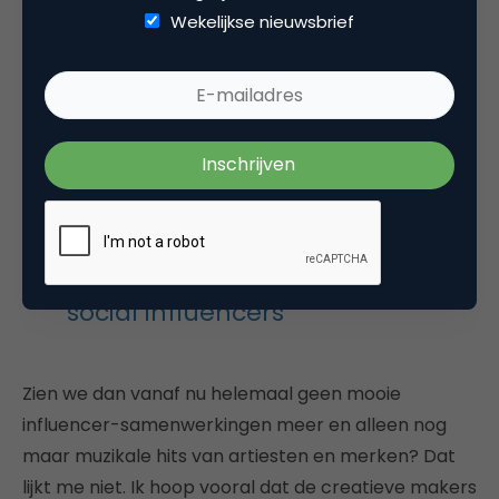
geregisseerd) zien we dat de artiesten zelf bezig
Wekelijkse nieuwsbrief
zijn met de creatie van hun liedje. Een nummer dat
naadloos past tussen alle andere singles en albums.
Daarin schuilt de geloofwaardigheid van een
samenwerking.
“Bij muzikanten is het creatieve
proces meer leidend dan bij
social influencers”
Zien we dan vanaf nu helemaal geen mooie
influencer-samenwerkingen meer en alleen nog
maar muzikale hits van artiesten en merken? Dat
lijkt me niet. Ik hoop vooral dat de creatieve makers