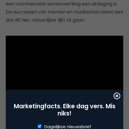
een commerciële samenwerking een uitdaging is.
De successen van merken en muzikanten laten zien
dat dit hier natuurlijker lijkt te gaan.
Marketingfacts. Elke dag vers. Mis
niks!
In de
behind-the-scenes
beelden van zowel Snelle
als Merol (hoewel ook vast een beetje
Dagelijkse nieuwsbrief