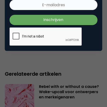
15 november 2005 om 17:42
Plaats reactie
Je moet
ingelogd zijn op
om een reactie te
plaatsen.
Gerelateerde artikelen
Rebel with or without a cause?
Wake-upcall voor ontwerpers
en merkeigenaren