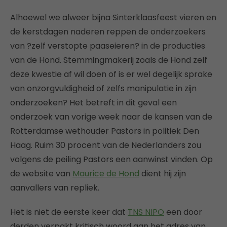
Alhoewel we alweer bijna Sinterklaasfeest vieren en
de kerstdagen naderen reppen de onderzoekers
van ?zelf verstopte paaseieren? in de producties
van de Hond. Stemmingmakerij zoals de Hond zelf
deze kwestie af wil doen of is er wel degelijk sprake
van onzorgvuldigheid of zelfs manipulatie in zijn
onderzoeken? Het betreft in dit geval een
onderzoek van vorige week naar de kansen van de
Rotterdamse wethouder Pastors in politiek Den
Haag. Ruim 30 procent van de Nederlanders zou
volgens de peiling Pastors een aanwinst vinden. Op
de website van
Maurice de Hond
dient hij zijn
aanvallers van repliek.
Het is niet de eerste keer dat
TNS NIPO
een door
derden verpakt kritisch woord aan het adres van