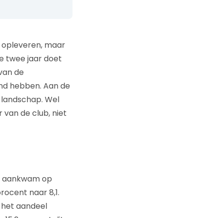
n opleveren, maar
ke twee jaar doet
van de
and hebben. Aan de
 landschap. Wel
van de club, niet
et aankwam op
rocent naar 8,1.
 het aandeel