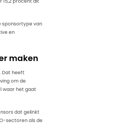
 15,2 procent dit
e sponsortype van
tive en
ker maken
. Dat heeft
eving om de
l waar het gaat
onsors dat gelinkt
MVO-sectoren als de