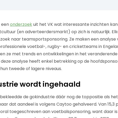
t een
onderzoek
uit het VK wat interessante inzichten ka
cultuur (en adverteerdersmarkt) op zich is natuurlijk. El
zoek naar teamsportsponsoring. Ze maken een analyse 
rofessionele voetbal-, rugby- en cricketteams in Engel
n ze met trends en ontwikkelingen in het veranderende
deze analyse heeft enkel betrekking op de hoofdsponsor 
hun tweede of lagere niveaus.
strie wordt ingehaald
bekleedde de gokindustrie dáár nog de toppositie als h
aar dat aandeel is volgens Caytoo gehalveerd. Van 15,3 p
ooral toegeschreven aan voetbalsponsoring, want daar is