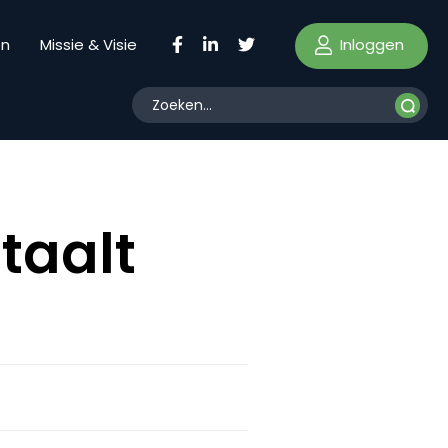
Inloggen
en
Missie & Visie
taalt