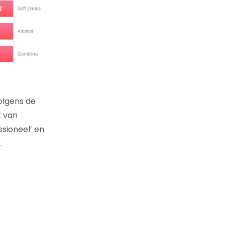
olgens de
t van
sioneel’ en
.