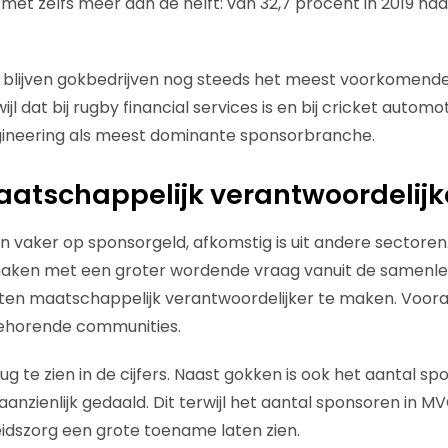
met zelfs meer dan de helft: van 32,7 procent in 2019 naar
g blijven gokbedrijven nog steeds het meest voorkomend
jl dat bij rugby financial services is en bij cricket automo
gineering als meest dominante sponsorbranche.
aatschappelijk verantwoordelij
 vaker op sponsorgeld, afkomstig is uit andere sectoren
maken met een groter wordende vraag vanuit de samenl
ten maatschappelijk verantwoordelijker te maken. Voora
behorende communities.
ug te zien in de cijfers. Naast gokken is ook het aantal sp
aanzienlijk gedaald. Dit terwijl het aantal sponsoren in 
idszorg een grote toename laten zien.