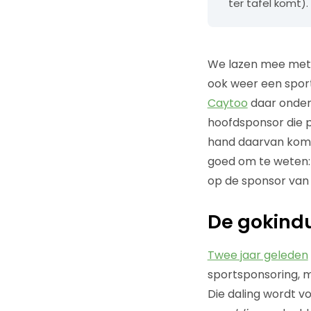
ter tafel komt).
We lazen mee me
ook weer een sport
Caytoo
daar onder
hoofdsponsor die p
hand daarvan kome
goed om te weten: 
op de sponsor van 
De gokindu
Twee jaar geleden
sportsponsoring, m
Die daling wordt v