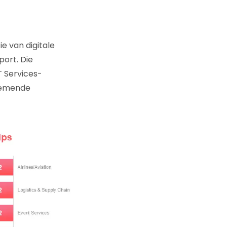
e van digitale
port. Die
T Services-
enemende