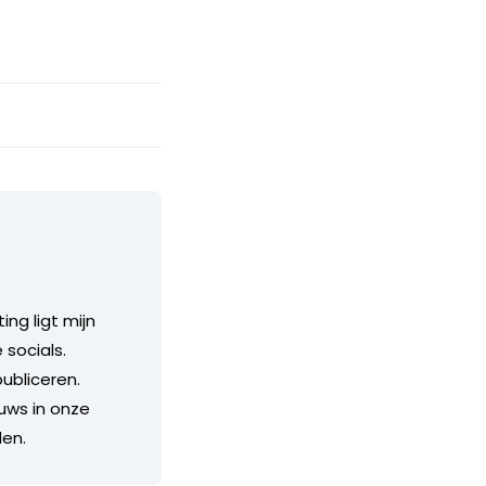
ng ligt mijn
 socials.
ubliceren.
euws in onze
den.