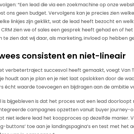
 volgen: “Een lead die via een zoekmachine op onze websit
 ons geen budget. Vervolgens kan je precies zien welke a
e linkjes zijn geklikt, wat de lead heeft bezocht en welk
 CRM zien we of sales een gesprek heeft gehad en of het 
te zien dat wij daar, als marketing, invloed op hebben g
wees consistent en niet-lineair
t verbetertraject succesvol heeft gemaakt, voegt Van Ti
je je houdt aan je plan en je niet laat opslokken door de w
rs écht waarde toevoegen en bijdragen aan de ambitie va
 is bijgebleven is dat het proces wat een lead doorloopt nie
ïntegreerde campagnes opzetten vanuit buyer journey-
oopt niet iedere lead het koopproces op dezelfde manier.
ug-buttons’ toe aan je landingspagina’s en test met het 