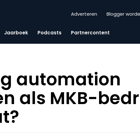
Adverteren
Blogger word
Jaarboek
Podcasts
Partnercontent
ng automation
n als MKB-bedri
at?