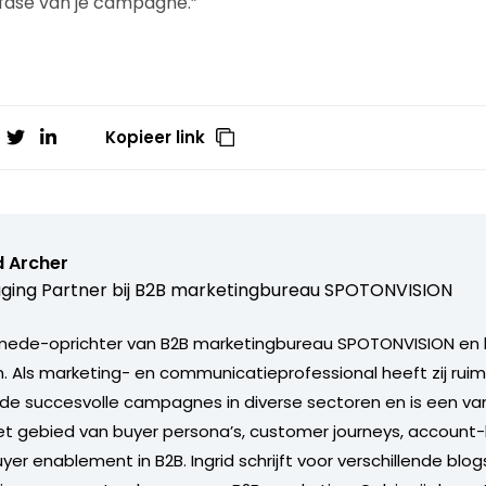
fase van je campagne.”
Kopieer link
d Archer
ing Partner bij
B2B marketingbureau SPOTONVISION
s mede-oprichter van B2B marketingbureau SPOTONVISION en 
. Als marketing- en communicatieprofessional heeft zij ruim 
ieerde succesvolle campagnes in diverse sectoren en is een va
et gebied van buyer persona’s, customer journeys, account
er enablement in B2B. Ingrid schrijft voor verschillende blo