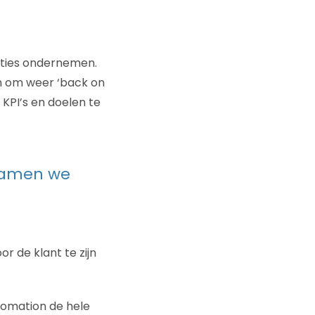
cties ondernemen.
en om weer ‘back on
KPI’s en doelen te
kwamen we
r de klant te zijn
tomation de hele