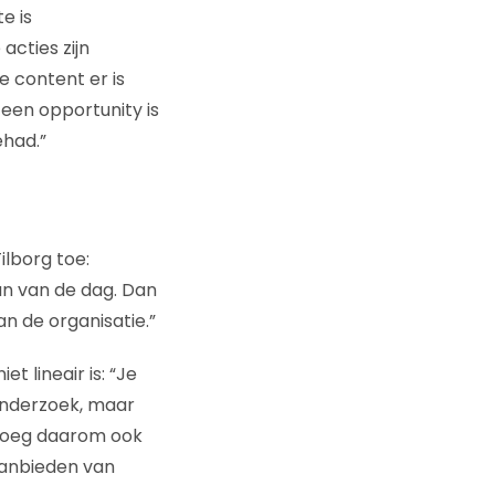
e is
cties zijn
e content er is
een opportunity is
ehad.”
lborg toe:
aan van de dag. Dan
n de organisatie.”
t lineair is: “Je
onderzoek, maar
 Voeg daarom ook
aanbieden van