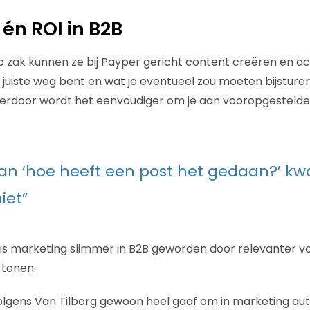
 én ROI in B2B
p zak kunnen ze bij Payper gericht content creëren en a
e juiste weg bent en wat je eventueel zou moeten bijstur
ierdoor wordt het eenvoudiger om je aan vooropgestelde 
dan ‘hoe heeft een post het gedaan?’ 
iet”
 is marketing slimmer in B2B geworden door relevanter voo
 tonen.
olgens Van Tilborg gewoon heel gaaf om in marketing au