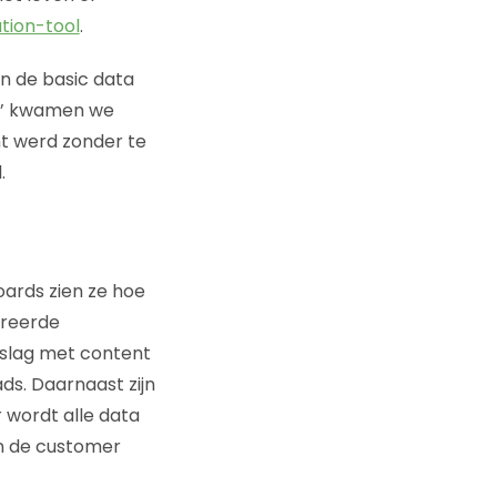
tion-tool
.
n de basic data
n?’ kwamen we
ht werd zonder te
.
ards zien ze hoe
greerde
 slag met content
ads. Daarnaast zijn
 wordt alle data
in de customer