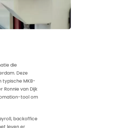
atie die
terdam. Deze
en typische MKB-
 Ronnie van Dijk
tomation-tool om
yroll, backoffice
et leven er