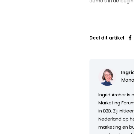
demo’s in de begin
Deel dit artikel
Ingri
Manag
Ingrid Archer i
Marketing Forum
in B2B. Zij init
Nederland op h
marketing en buy