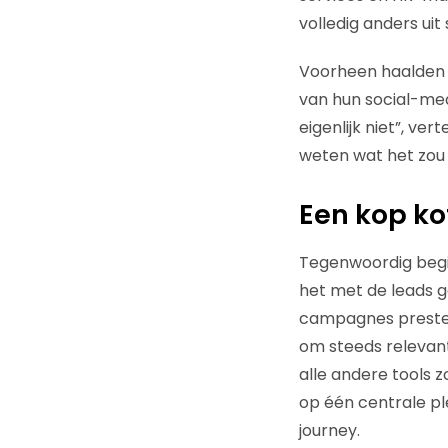
volledig anders ui
Voorheen haalden d
van hun social-me
eigenlijk niet”, ve
weten wat het zou 
Een kop ko
Tegenwoordig begi
het met de leads g
campagnes prester
om steeds relevante
alle andere tools 
op één centrale ple
journey.