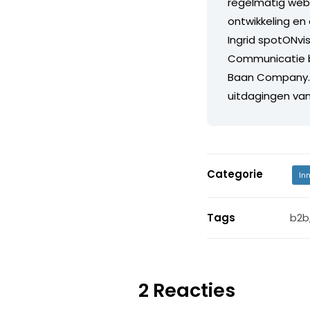
regelmatig webi
ontwikkeling en
Ingrid spotONvi
Communicatie bi
Baan Company. I
uitdagingen van
Categorie
In
Tags
b2b
2 Reacties