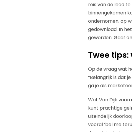
reis van de lead te
binnengekomen kost
ondernomen, op welk
gedownload. In het
geworden. Gaaf om 
Twee tips: 
Op de vraag wat he
“Belangrijk is dat 
ga je als marketee
Wat Van Dijk vooral
kunt prachtige ge
uiteindelijk doorl
vooral ‘bel me ter