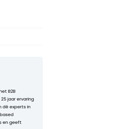
het B2B
25 jaar ervaring
n dé experts in
-based
gs en geeft