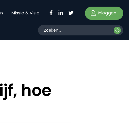
Inloggen
en
Missie & Visie
jf, hoe