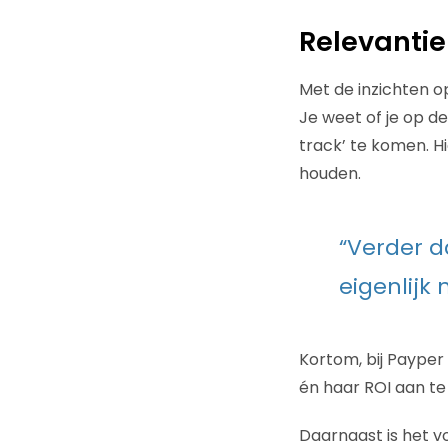
Relevantie
Met de inzichten o
Je weet of je op d
track’ te komen. H
houden.
“Verder 
eigenlijk n
Kortom, bij Payper
én haar ROI aan te
Daarnaast is het v