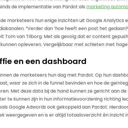
t sinds de implementatie van Pardot als
marketing automa
e marketeers hun enige inzichten uit Google Analytics e
diakanalen. “Verder dan ‘hoe heeft een post het gedaa
rtelt Tom van Tilborg. Met als gevolg dat er content gepus
kunnen opleveren. Vergelijkbaar met schieten met hagel
ffie en een dashboard
nnen de marketeers hun dag met Pardot. Op hun dashbo
aat, waar ze zich in de funnel bevinden en hoe de geïnte
en. Met deze data bij de hand kunnen ze gericht aan de
r te kunnen zijn in hun informatievoorziening richting le
zoals Google Adwords ook gekoppeld aan Pardot. Hierdoor
k weergegeven en is er altijd totaaloverzicht én inzicht 