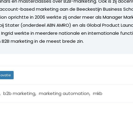
nars en masterclasses over B2B-marketing. Ook is zij docen
 account-based marketing aan de Beeckestijn Business Scho
sion oprichtte in 2006 werkte zij onder meer als Manager Mar
j Stater (onderdeel ABN AMRO) en als Global Product Launc
ngrid werkte in meerdere nationale en internationale funct
 B2B marketing in de meest brede zin.
novatie
,
b2b marketing
,
marketing automation
,
mkb