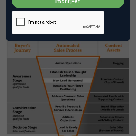
personal selling
; marketing automation kan dit
moment ook gebruiken om persoonlijke
aanbiedingen te doen via kanalen zoals post,
callcenter of e-mail.