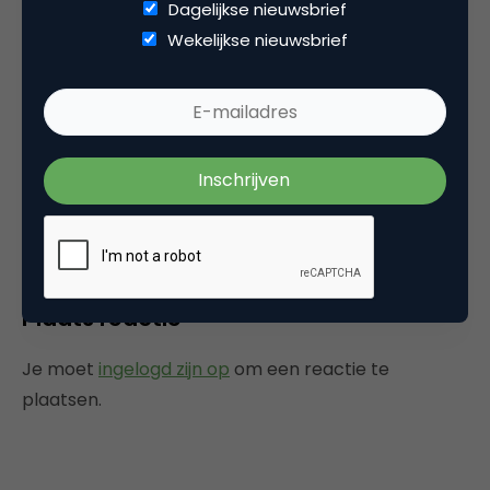
Dagelijkse nieuwsbrief
Richard Lagrand
Wekelijkse nieuwsbrief
@Maritza, Gefeliciteerd met de m!academy.
De onderwerpen komen me bekend voor 😉
Veel succes, ook aan de toekomstige
cursisten.
7 april 2008 om 04:40
Plaats reactie
Je moet
ingelogd zijn op
om een reactie te
plaatsen.