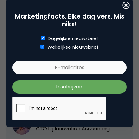
Marketingfacts. Elke dag vers. Mis
Met dank aan
Esther Gons
niks!
(
@wilg
) voor de illustraties.
Dagelijkse nieuwsbrief
Wekelijkse nieuwsbrief
Deel dit artikel
Kopieer link
Timan Rebel
CTO bij
Innovation Accounting