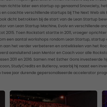
man richtte later een startup op genaamd Snowciety, het
 en coachte verschillende startups bij The Next Web als 
 ook dicht betrokken bij de start van de Lean Startup bew
tor van Lean Startup Machine, Evolv en verschillende an
ot 2015. Toen Rockstart startte in 2011, vroeger opricht
om een aantal workshops rondom Lean Startup, startup 
n aan het verder verbeteren en ontwikkelen van het Roc
j werd aansluitend Lean Mentor en Coach voor alle Rockst
sen 2011 en 2016. Samen met Esther Gons investeerde hij 
coon, StudyCredits en Butleroy, waarbij hij naast een inve
n twee jaar durende gepersonaliseerde accelerator pro