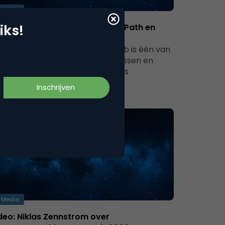
Media
iks!
Web ’11: Social, Mobile & Local. Path en
ipboard leggen uit
ndaag begon LeWeb 2011. LeWeb is één van
ropa’s grootste internetcongressen en
rdt jaarlijks in December in Parijs
organiseerd. Het…
Media
deo: Niklas Zennstrom over