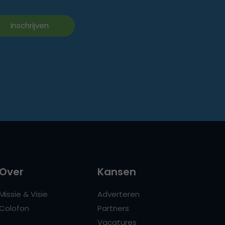
Over
Kansen
Missie & Visie
Adverteren
Colofon
Partners
Vacatures