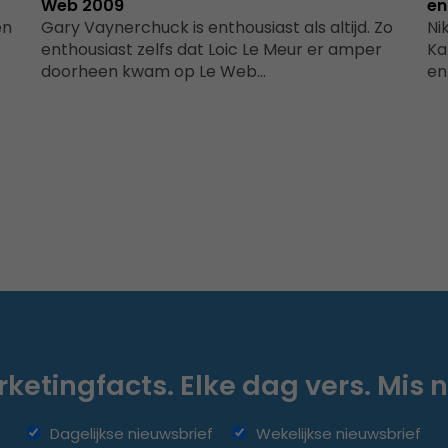
Web 2009
en
en
Gary Vaynerchuck is enthousiast als altijd. Zo
Ni
enthousiast zelfs dat Loic Le Meur er amper
Ka
doorheen kwam op Le Web…
en
ketingfacts. Elke dag vers. Mis n
Dagelijkse nieuwsbrief
Wekelijkse nieuwsbrief