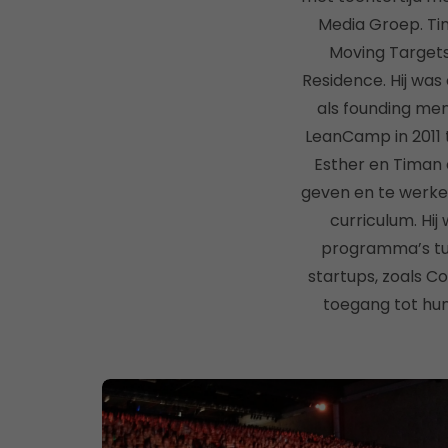
Media Groep. Ti
Moving Targets
Residence. Hij was
als founding men
LeanCamp in 2011 t
Esther en Timan 
geven en te werke
curriculum. Hi
programma’s tus
startups, zoals Co
toegang tot hu