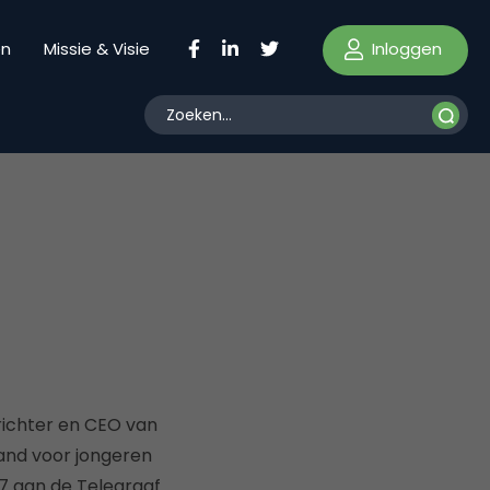
Inloggen
en
Missie & Visie
richter en CEO van
and voor jongeren
07 aan de Telegraaf