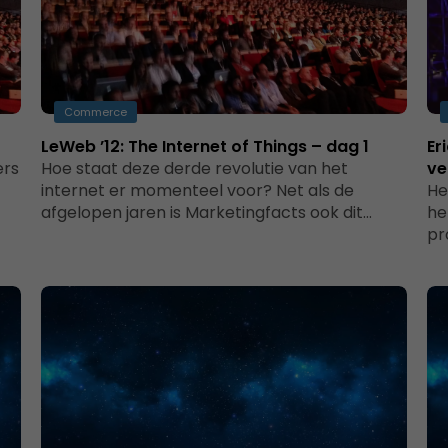
Commerce
LeWeb ’12: The Internet of Things – dag 1
Er
ers
Hoe staat deze derde revolutie van het
ve
internet er momenteel voor? Net als de
He
afgelopen jaren is Marketingfacts ook dit…
he
pr