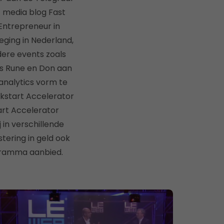
 media blog Fast
Entrepreneur in
eging in Nederland,
dere events zoals
ers Rune en Don aan
analytics vorm te
kstart Accelerator
art Accelerator
in verschillende
stering in geld ook
gramma aanbied.