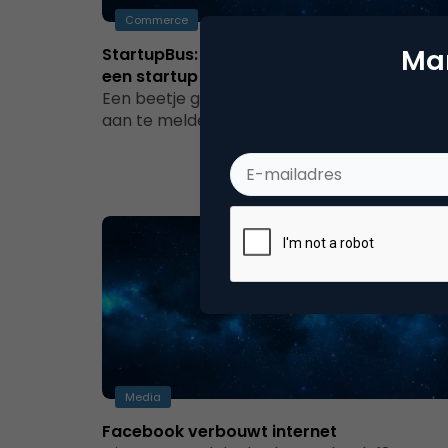
Commerce
Mar
StartupBus: Hoe 25 buspreneurs in 72 uur
een startup bouwen
Een beetje gek moet je er wel voor zijn om j
aan te melden voor de StartupBus. In 72 uur
Media
Facebook verbouwt internet