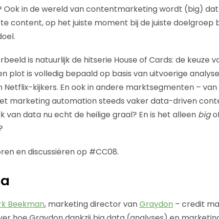
 Ook in de wereld van contentmarketing wordt (big) da
iste content, op het juiste moment bij de juiste doelgroep 
oel.
eeld is natuurlijk de hitserie House of Cards: de keuze v
en plot is volledig bepaald op basis van uitvoerige analys
n Netflix-kijkers. En ook in andere marktsegmenten – v
et marketing automation steeds vaker data-driven con
k van data nu echt de heilige graal? En is het alleen
big
of
?
ren en discussiëren op #CC08.
ma
rk Beekman
, marketing director van
Graydon
– credit ma
ver hoe Graydon dankzij big data (analyses) en marketi