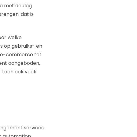
ta met de dag
brengen; dat is
oor welke
es op gebruiks- en
an e-commerce tot
tent aangeboden.
 toch ook vaak
ngement services.
ng automation