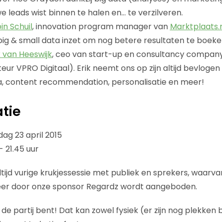
e leads wist binnen te halen en… te verzilveren.
in Schuil
, innovation program manager van
Marktplaats.
big & small data inzet om nog betere resultaten te boeke
k van Heeswijk
, ceo van start-up en consultancy compan
ur VPRO Digitaal). Erik neemt ons op zijn altijd bevlogen
a, content recommendation, personalisatie en meer!
atie
dag 23 april 2015
/- 21.45 uur
ltijd vurige krukjessessie met publiek en sprekers, waar
 weer door onze sponsor Regardz wordt aangeboden.
 de partij bent! Dat kan zowel fysiek (er zijn nog plekken