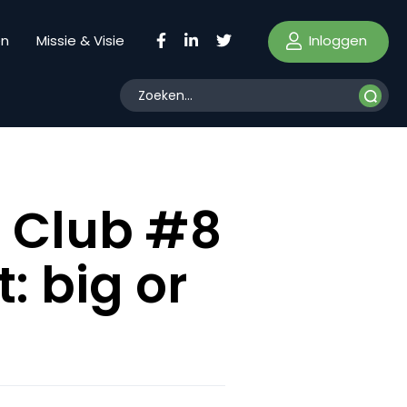
Inloggen
en
Missie & Visie
t Club #8
: big or