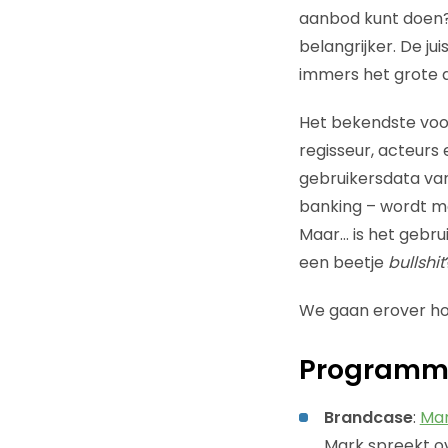
aanbod kunt doen?
belangrijker. De ju
immers het grote d
Het bekendste voorb
regisseur, acteurs 
gebruikersdata va
banking – wordt m
Maar… is het gebrui
een beetje
bullshit
We gaan erover ho
Program
Brandcase
:
Ma
Mark spreekt o