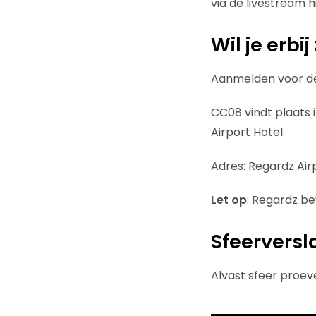
via de livestream h
Wil je erbij 
Aanmelden voor de
CC08 vindt plaats i
Airport Hotel.
Adres: Regardz Air
Let op
: Regardz be
Sfeervers
Alvast sfeer proe