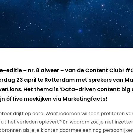
te-editie – nr. 8 alweer – van de Content Club! 
rdag 23 april te Rotterdam met sprekers van Mar
rLions. Het thema is ‘Data-driven content: big or
zijn óf live meekijken via Marketingfacts!
er drijft op data. Want iedereen wil toch profiteren va
uit het verleden oplevert? En waarom zou je niet inzetten
ronnen als je je klanten daarmee een nog persoonlijker