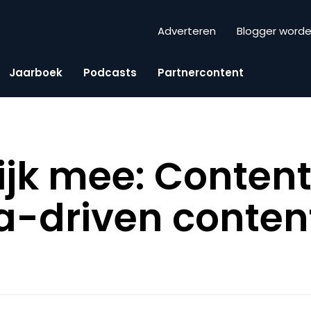
Adverteren
Blogger word
Jaarboek
Podcasts
Partnercontent
ijk mee: Conten
a-driven content