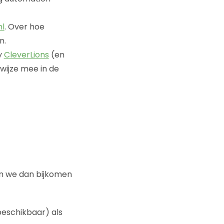
nl
. Over hoe
n.
y
CleverLions
(en
 wijze mee in de
van we dan bijkomen
 beschikbaar) als