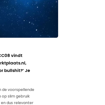
#CC08 vindt
ktplaats.nl,
 bullshit?’ Je
n de voorspellende
 op slim gebruik
 en dus relevanter