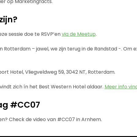
ier op Marketingfacts.
zijn?
ze sessie doe te RSVP’en
via de Meetup
.
n Rotterdam – jawel, we zijn terug in de Randstad -. Om exa
port Hotel, Vliegveldweg 59, 3042 NT, Rotterdam.
vindt zich ín het Best Western Hotel aldaar.
Meer info vin
lag #CC07
ven? Check de video van #CC07 in Arnhem.