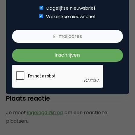
Dagelijkse nieuwsbrief
Wekelijkse nieuwsbrief
Categorie
Marketingstrategie
Markt en Onderzoek
Media
Tags
media
,
podcast
Plaats reactie
Je moet
ingelogd zijn op
om een reactie te
plaatsen.