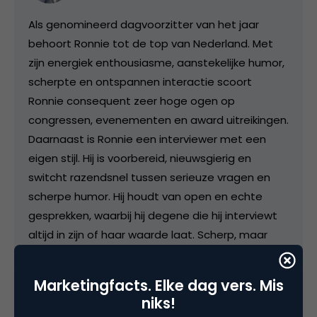
Als genomineerd dagvoorzitter van het jaar
behoort Ronnie tot de top van Nederland. Met
zijn energiek enthousiasme, aanstekelijke humor,
scherpte en ontspannen interactie scoort
Ronnie consequent zeer hoge ogen op
congressen, evenementen en award uitreikingen.
Daarnaast is Ronnie een interviewer met een
eigen stijl. Hij is voorbereid, nieuwsgierig en
switcht razendsnel tussen serieuze vragen en
scherpe humor. Hij houdt van open en echte
gesprekken, waarbij hij degene die hij interviewt
altijd in zijn of haar waarde laat. Scherp, maar
altijd met respect als vangrail. Ronnie heeft
meer dan tien jaar ervaring in het interview vak,
Marketingfacts. Elke dag vers. Mis
op het podium voor live publiek als ook voor de tv
niks!
camera’s van bijvoorbeeld 7DTV.