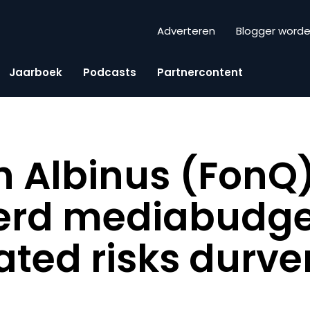
Adverteren
Blogger word
Jaarboek
Podcasts
Partnercontent
 Albinus (FonQ)
eerd mediabudg
lated risks durve