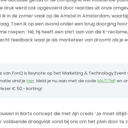
 druk werd ook opgevoerd door reacties uit onze omgevi
ei ik in de zomer vaak op de Amstel in Amsterdam, waarbij
aag. Toen ik op een avond onder een brug doorging hoor
me roepen: ‘Hé, hij heeft een shirt aan van die K-reclame
et echt feedback waar je als marketeer van droomt als j
s van FonQ is keynote op het Marketing & Technology Even
matie vind je
hier
. Meld je nu aan met de code
MAT17MF
en on
ezer € 50,- korting!
ouwen in Barts concept die met zijn credo ‘Je moet altijd
n’ voldoende draagvlak vond bij ons om het plan door te