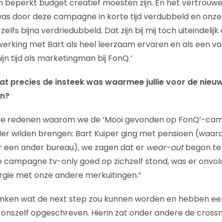
beperkt budget creatief moesten zijn. En het vertrouwe
was door deze campagne in korte tijd verdubbeld en onze
s bijna verdriedubbeld. Dat zijn bij mij toch uiteindelijk de
erking met Bart als heel leerzaam ervaren en als een va
n tijd als marketingman bij FonQ.’
wat precies de insteek was waarmee jullie voor de ni
an?
re redenen waarom we de ‘Mooi gevonden op FonQ’-ca
der wilden brengen: Bart Kuiper ging met pensioen (waa
 een ander bureau), we zagen dat er
wear-out
begon te
e campagne tv-only goed op zichzelf stond, was er onvo
rgie met onze andere merkuitingen.”
enken wat de next step zou kunnen worden en hebben ee
onszelf opgeschreven. Hierin zat onder andere de cross