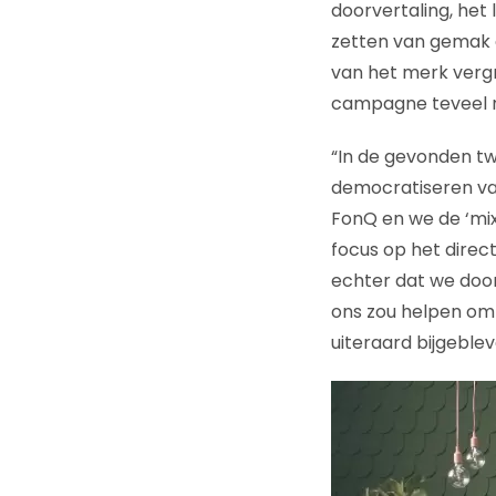
doorvertaling, het
zetten van gemak e
van het merk verg
campagne teveel n
“In de gevonden twi
democratiseren van
FonQ en we de ‘mix
focus op het direc
echter dat we door
ons zou helpen om 
uiteraard bijgeblev