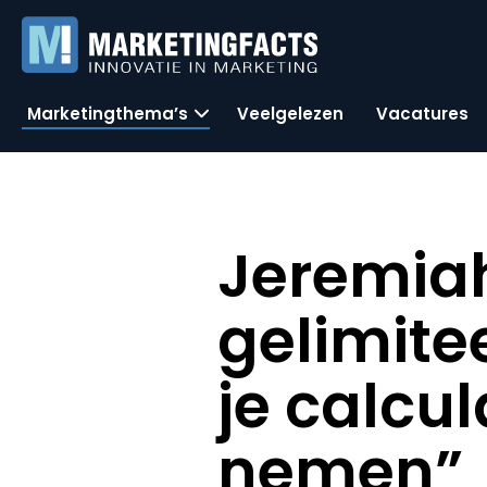
Marketingthema’s
Veelgelezen
Vacatures
Jeremiah
gelimit
je calcu
nemen”