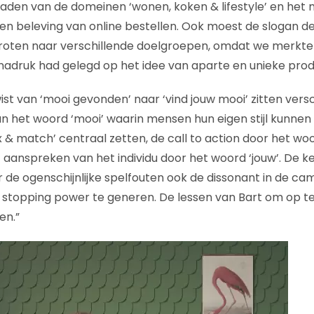
 laden van de domeinen ‘wonen, koken & lifestyle’ en het
n beleving van online bestellen. Ook moest de slogan de
roten naar verschillende doelgroepen, omdat we merkte
adruk had gelegd op het idee van aparte en unieke prod
st van ‘mooi gevonden’ naar ‘vind jouw mooi’ zitten versc
 het woord ‘mooi’ waarin mensen hun eigen stijl kunnen 
 & match’ centraal zetten, de call to action door het woo
t aanspreken van het individu door het woord ‘jouw’. De k
 de ogenschijnlijke spelfouten ook de dissonant in de c
stopping power te generen. De lessen van Bart om op te v
en.”