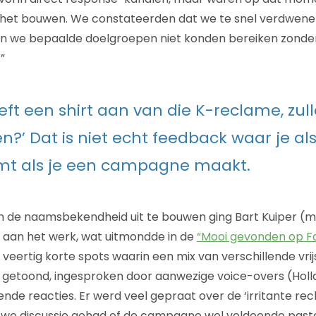
het bouwen. We constateerden dat we te snel verdwenen
en we bepaalde doelgroepen niet konden bereiken zonder
”
heeft een shirt aan van die K-reclame, zu
n?’ Dat is niet echt feedback waar je a
mt als je een campagne maakt.
m de naamsbekendheid uit te bouwen ging Bart Kuiper (me
 aan het werk, wat uitmondde in de
“Mooi gevonden op 
veertig korte spots waarin een mix van verschillende vri
getoond, ingesproken door aanwezige voice-overs (Holl
ende reacties. Er werd veel gepraat over de ‘irritante r
 we discussie gehad of de campagne wel voldoende paste