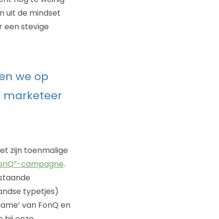
 uit de mindset
 een stevige
llen we op
ls marketeer
t zijn toenmalige
FonQ”-campagne
.
jstaande
andse typetjes)
eclame’ van FonQ en
 bij onze