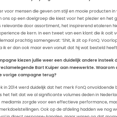
er voor mensen die geven om stijl en mooie producten in
en ons op een doelgroep die kiest voor het plezier en het
is relevantie door assortiment, het inspirerend etaleren h
erience de kern. In een tweet van een klant die ik ooit 
allemaal prachtig samengevat: ‘Shit, ik zit op FonQ. Voorlop
 ik er dan ook maar even vanuit dat hij wat besteld heeft
agne kiezen jullie weer een duidelijk andere insteek d
eclamelegende Bart Kuiper aan meewerkte. Waarom d
die vorige campagne terug?
k in 2014 werd duidelijk dat het merk FonQ onvoldoende 
 het feit dat we al significante volumes deden in Nederla
e mediamix zorgde voor een effectieve performance, maa
erkdoelstellingen. Ook op de afdeling hadden we nog wa
vol in direct response-kanalen, maar waren op dat mome