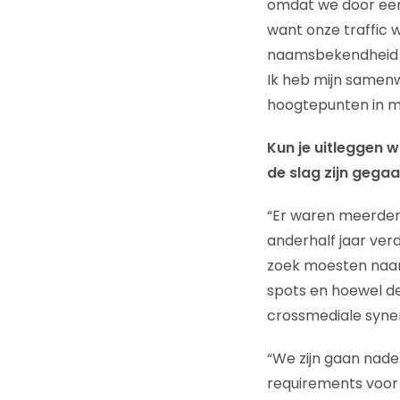
omdat we door een 
want onze traffic 
naamsbekendheid zelf
Ik heb mijn samenw
hoogtepunten in mij
Kun je uitleggen 
de slag zijn gega
“Er waren meerde
anderhalf jaar ver
zoek moesten naar
spots en hoewel d
crossmediale syne
“We zijn gaan nad
requirements voor 