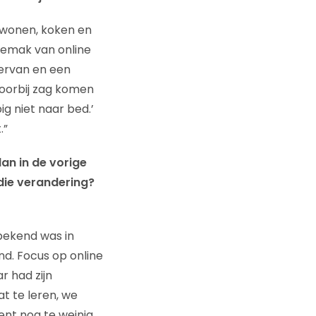
 wonen, koken en
 gemak van online
iervan en een
voorbij zag komen
ig niet naar bed.’
.”
an in de vorige
ie verandering?
bekend was in
nd. Focus op online
r had zijn
t te leren, we
nt nog te weinig