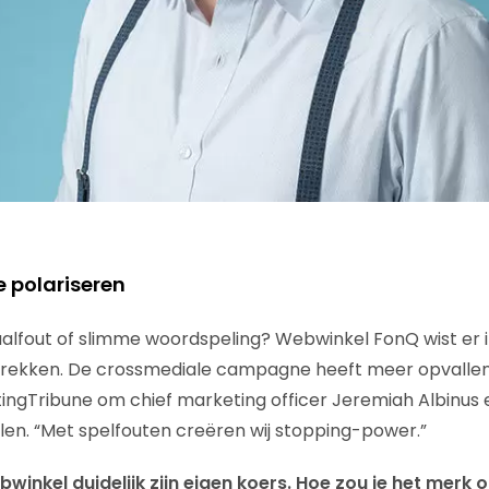
e polariseren
Taalfout of slimme woordspeling? Webwinkel FonQ wist er i
rekken. De crossmediale campagne heeft meer opvalle
ngTribune om chief marketing officer Jeremiah Albinus 
len. “Met spelfouten creëren wij stopping-power.”
winkel duidelijk zijn eigen koers. Hoe zou je het merk 