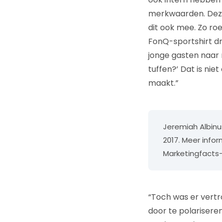
merkwaarden. Deze
dit ook mee. Zo ro
FonQ-sportshirt dr
jonge gasten naar 
tuffen?’ Dat is ni
maakt.”
Jeremiah Albinu
2017. Meer infor
Marketingfacts-l
“Toch was er vertr
door te polarisere