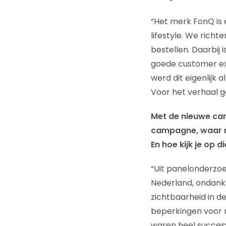
“Het merk FonQ is 
lifestyle. We richt
bestellen. Daarbij 
goede customer exp
werd dit eigenlijk 
Voor het verhaal ga
Met de nieuwe camp
campagne, waar r
En hoe kijk je op 
“Uit panelonderzoe
Nederland, ondanks
zichtbaarheid in d
beperkingen voor m
waren heel succes