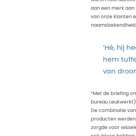
aan een merk aan 
van onze klanten 
naamsbekendheid.
‘Hé, hij 
hem tuffe
van droo
“Met de briefing o
bureau Leukwerkt)
De combinatie van 
producten werden 
zorgde voor wissel
ook intern hebben