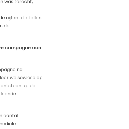
n was terecht,
 cijfers die tellen.
n de
euwe campagne aan
mpagne na
rdoor we sowieso op
 ontstaan op de
ldoende
n aantal
mediale