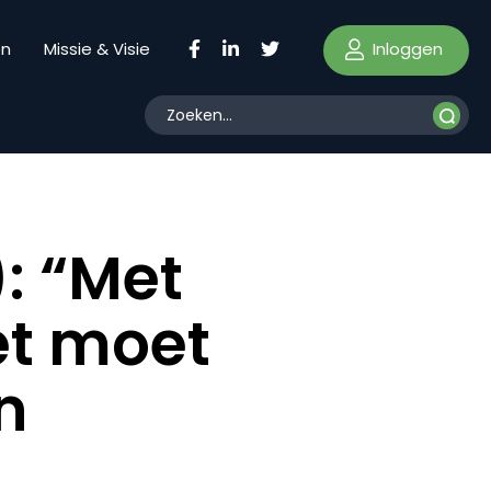
Inloggen
en
Missie & Visie
: “Met
et moet
n