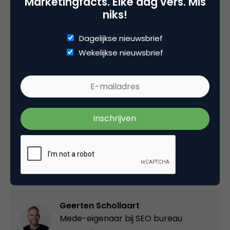
Marketingfacts. Elke dag vers. Mis
Aan de slag
niks!
In de categorie ‘eerst een kogeltje, dan een
Dagelijkse nieuwsbrief
kanonskogel’ is het vaak de kunst om te leren door
Wekelijkse nieuwsbrief
te experimenteren. Op de
officiële helpsectie van
Google
staat alle informatie.
Deel dit artikel
Kopieer link
Geerten Schollaart
Mede-eigenaar bij
SEO bureau