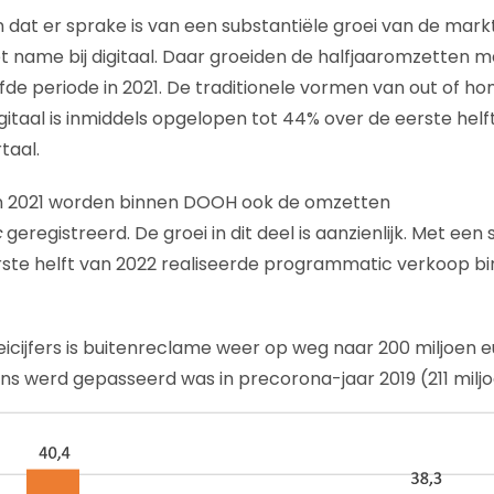
en dat er sprake is van een substantiële groei van de markt
 name bij digitaal. Daar groeiden de halfjaaromzetten m
fde periode in 2021. De traditionele vormen van out of h
gitaal is inmiddels opgelopen tot 44% over de eerste hel
taal.
an 2021 worden binnen DOOH ook de omzetten
c
geregistreerd. De groei in dit deel is aanzienlijk. Met een
eerste helft van 2022 realiseerde programmatic verkoop bi
eicijfers is buitenreclame weer op weg naar 200 miljoen e
ens werd gepasseerd was in precorona-jaar 2019 (211 miljo