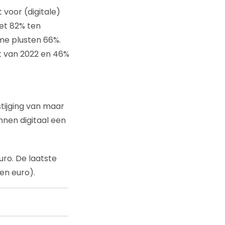
 voor (digitale)
et 82% ten
ome plusten 66%.
ft van 2022 en 46%
 stijging van maar
nnen digitaal een
uro. De laatste
en euro).