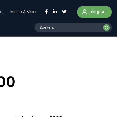
Inloggen
en
Missie & Visie
00