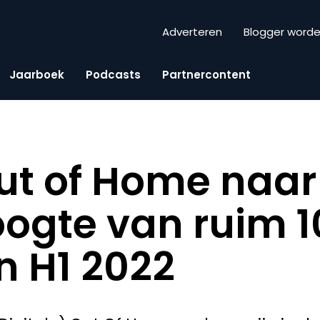
Adverteren
Blogger word
Jaarboek
Podcasts
Partnercontent
ut of Home naar
ogte van ruim 1
n H1 2022