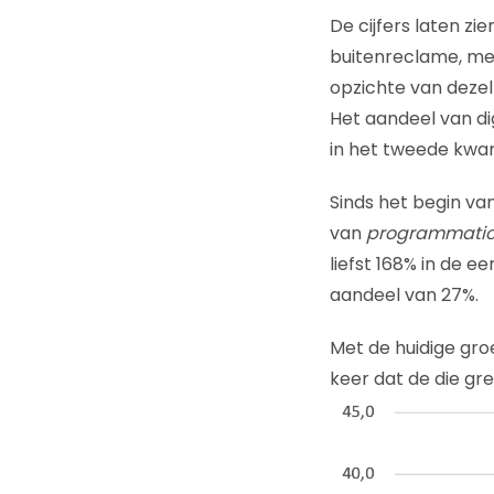
De cijfers laten zi
buitenreclame, met
opzichte van dezel
Het aandeel van di
in het tweede kwar
Sinds het begin v
van
programmati
liefst 168% in de 
aandeel van 27%.
Met de huidige gro
keer dat de die gr