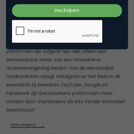
mediamix rekening houden met nieuwste
mediavoorkeuren van mensen en bij hun eigen
waarden en merkpositionering. Dat is een uitdaging,
aldus Kantar.
“Marketeers geven de voorkeur aan kanalen en
platformen die volgens hen niet alleen een
betrouwbare, maar ook een innovatieve
reclameomgeving bieden. Van de wereldwijde
mediamerken slaagt Instagram er het best in dit
evenwicht te bewaren. YouTube, Google en
Facebook zijn betrouwbare platformen maar
worden door marketeers als iets minder innovatief
beschouwd.”