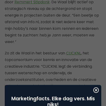
door
Remmert Stipdonk
. De Waal blijft actief op
strategisch niveau op de achtergrond en stopt
energie in projecten buiten de deur. “Een beetje op
afstand van info.nl, zodat ik niet iedere keer met
mijn hobby’s naar binnen kom rennen en iedereen
begint te zuchten: heb je Jann weer, moeten we
weer.”
Zo zit de Waal in het bestuur van
CLICKNL
, het
topconsortium voor kennis en innovatie van de
creatieve industrie. “CLICKNL legt de verbinding
tussen wetenschap en onderwijs, de
onderzoeksinstituten, overheden en de creatieve
industrie met als doelstelling om meer uit de
creatieve industrie te halen en te laten renderen
Marketingfacts. Elke dag vers. Mis
voor de Nederlandse economie en maatschappij.
niks!