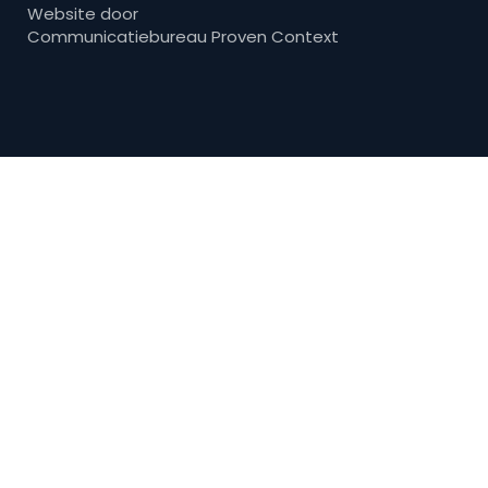
Website door
Communicatiebureau Proven Context