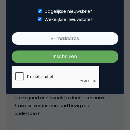
22 juni 2006 om 04:45
Dagelijkse nieuwsbrief
Wekelijkse nieuwsbrief
media
Zou top zijn Serge!
Overigens, met Nederlandse partijen als
Hyves, Eccky maar ook web-log.nl, startpagina
en marktplaats zou je toch denken dat er in
Nederland voldoende materiaal voor handen
is om goed onderzoek te doen. Is er naast
Erasmus verder niemand bezig met
onderzoek?