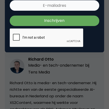
jagen. Die komt vanzelf.
Deel dit artikel
Kopieer link
Richard Otto
Media- en tech-ondernemer bij
Tens Media
Richard Otto is media- en tech-ondernemer. Hij
richtte een van de eerste gespecialiseerde AI-
bureaus in Nederland op onder de naam
XS2Content, waarmee hij werkte voor