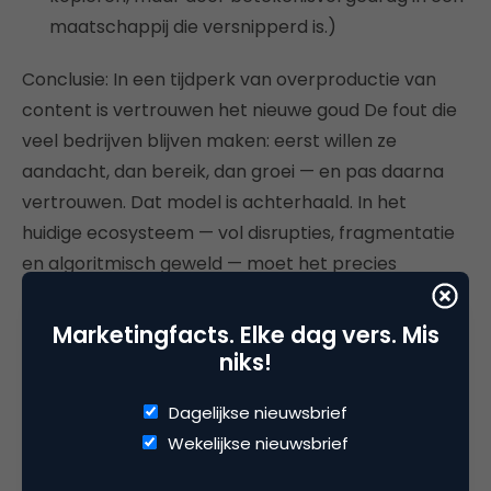
maatschappij die versnipperd is.)
Conclusie: In een tijdperk van overproductie van
content is vertrouwen het nieuwe goud De fout die
veel bedrijven blijven maken: eerst willen ze
aandacht, dan bereik, dan groei — en pas daarna
vertrouwen. Dat model is achterhaald. In het
huidige ecosysteem — vol disrupties, fragmentatie
en algoritmisch geweld — moet het precies
andersom:
Marketingfacts. Elke dag vers. Mis
Vertrouwen
niks!
Loyaliteit
Aandacht (als gevolg, niet als doel)
Dagelijkse nieuwsbrief
Wekelijkse nieuwsbrief
Wie vertrouwen bouwt, hoeft aandacht niet na te