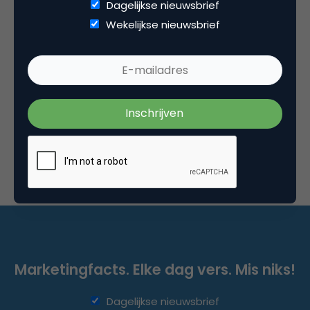
Dagelijkse nieuwsbrief
Advertising
Wekelijkse nieuwsbrief
Virtual Reality lijkt als marketingtool snel van de
grond te komen
De laatste tijd is er veel nieuws te lezen over
360gradenvideo’s en vooral virtual reality, maar
wat zijn de mogelijkheden op…
Marketingfacts. Elke dag vers. Mis niks!
Dagelijkse nieuwsbrief